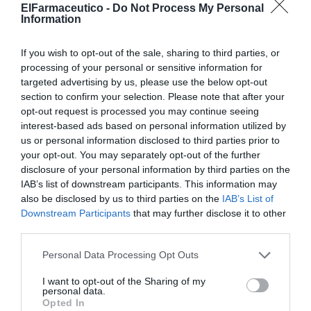
ElFarmaceutico -
Do Not Process My Personal
Noticias y novedades
Redacción
Information
25/01/2023
If you wish to opt-out of the sale, sharing to third parties, or
Farinstop: spray sin receta para
processing of your personal or sensitive information for
aliviar el dolor de garganta
targeted advertising by us, please use the below opt-out
Noticias y novedades
Redacción
section to confirm your selection. Please note that after your
09/01/2023
opt-out request is processed you may continue seeing
interest-based ads based on personal information utilized by
La gama Finisher® UCAN® crece
us or personal information disclosed to third parties prior to
con dos nuevos lanzamientos
your opt-out. You may separately opt-out of the further
disclosure of your personal information by third parties on the
Noticias y novedades
Redacción
07/05/2021
IAB’s list of downstream participants. This information may
Finisher®, la línea de salud y nutrición
also be disclosed by us to third parties on the
IAB’s List of
deportiva de Kern Pharma, amplía su gama
Downstream Participants
that may further disclose it to other
UCAN con Finisher® Gel UCAN® Granada 50g
third parties.
y Finisher® Barrita UCAN® con crema de
avellana. Ambos productos contienen el
ingrediente patentado Superstarch®
Personal Data Processing Opt Outs
(almidón de maíz), un hidrato de carbono de
lenta absorción que proporciona energía y
I want to opt-out of the Sharing of my
contribuye a la recuperación de la función
personal data.
muscular tras un ejercicio físico de gran
Opted In
intensidad o de larga duración.