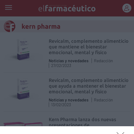
REGÍSTRATE
kern pharma
Revicalm, complemento alimenticio
que mantiene el bienestar
emocional, mental y físico
Noticias y novedades
Redacción
27/02/2023
Revicalm, complemento alimenticio
que ayuda a mantener el bienestar
emocional, mental y físico
Noticias y novedades
Redacción
13/02/2023
Kern Pharma lanza dos nuevas
presentaciones de
Tramadol/Paracetamol