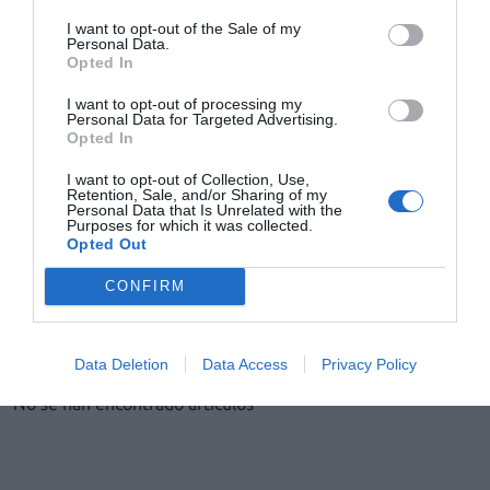
I want to opt-out of the Sale of my
Personal Data.
Kern Pharma lanza Lavirk® 50 mg/g
Opted In
gel para el herpes simple
Noticias y novedades
Redacción
I want to opt-out of processing my
Personal Data for Targeted Advertising.
02/02/2021
Opted In
La línea Consumer Health de Kern Pharma
lanza Lavirk® 50 mg/g gel con aciclovir 5%,
I want to opt-out of Collection, Use,
un medicamento que forma una película
Retention, Sale, and/or Sharing of my
transparente para el tratamiento
Personal Data that Is Unrelated with the
sintomático de infecciones causadas por el
Purposes for which it was collected.
virus del herpes simple labial y facial.
Opted Out
CONFIRM
1
2
3
4
5
…
20
Lo más leído
Data Deletion
Data Access
Privacy Policy
No se han encontrado artículos