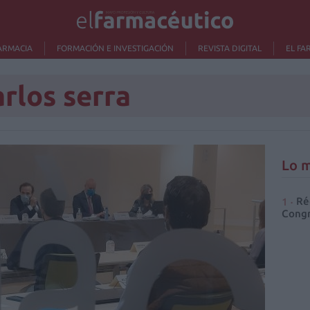
ARMACIA
FORMACIÓN E INVESTIGACIÓN
REVISTA DIGITAL
EL FA
arlos serra
Lo m
Ré
Congr