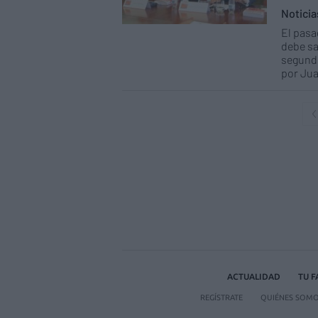
Notici
El pasa
debe sa
segundo
por Jua
ACTUALIDAD
TU 
REGÍSTRATE
QUIÉNES SOM