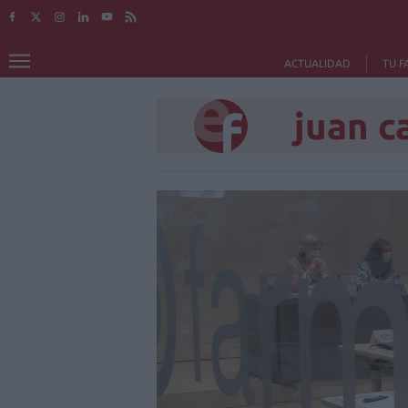
ACTUALIDAD
TU F
juan c