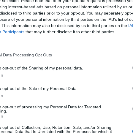
r selection. Please note that after your opt-out request is processed y
as y novedades
Redacción
02/03/2020
eing interest-based ads based on personal information utilized by us or
tail acaba de presentarse como plataforma on line que
disclosed to third parties prior to your opt-out. You may separately opt-
 un gran número de herramientas para que la farmacia
losure of your personal information by third parties on the IAB’s list of
te hacia el cliente y para que el titular aumente la
. This information may also be disclosed by us to third parties on the
IA
lidad de la farmacia gracias a una mejor gestión tanto
Participants
that may further disclose it to other third parties.
armacia como del propio cliente.
 2020
l Data Processing Opt Outs
/01/2020
o opt-out of the Sharing of my personal data.
arias.
In
entado el libro «Todo lo que debe
o opt-out of the Sale of my Personal Data.
r sobre Market Access y Relaciones
In
itucionales»
to opt-out of processing my Personal Data for Targeted
as y novedades
Redacción
15/10/2019
ing.
In
na pasada se presentó en la escuela de negocios EADA,
elona, el libro Todo lo que debe saber sobre Market
o opt-out of Collection, Use, Retention, Sale, and/or Sharing
y Relaciones Institucionales, dirigido y editado por
ersonal Data that Is Unrelated with the Purposes for which it