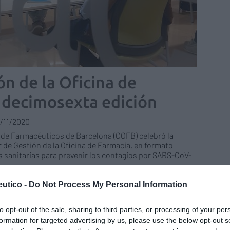
ón de la Oficina de
a decimosexta edición
/11/2020
l de Farmacéuticos de Barcelona (COFB) celebró la
r de Gestión de la Oficina de Farmacia, en formato
s sanitarias para prevenir los contagios por SARS-CoV-
utico -
Do Not Process My Personal Information
 Farmaretail, nueva herramienta
 ayudar al farmacéutico en la gestión
to opt-out of the sale, sharing to third parties, or processing of your per
u farmacia
formation for targeted advertising by us, please use the below opt-out s