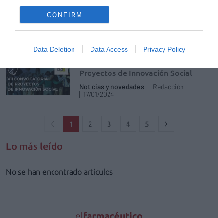
FH al día
Redacción
09/12/2024
CONFIRM
Más de 150 ideas de 50 hospitales de toda
España se han presentado a lo largo de las
cinco ediciones de esta cita
Data Deletion
Data Access
Privacy Policy
VII Convocatoria de Bidafarma para
Proyectos de Innovación Social
Noticias y novedades
Redacción
17/01/2024
1
2
3
4
5
Lo más leído
No se han encontrado artículos