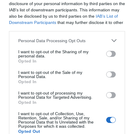
Infarma y El Farmacéutico: un espacio de encuentro, experiencia y
disclosure of your personal information by third parties on the
colaboración para la farmacia comunitaria
IAB’s list of downstream participants. This information may
also be disclosed by us to third parties on the
IAB’s List of
‘Madrid Excelente’ certifica la
Downstream Participants
that may further disclose it to other
calidad del modelo de gestión de
third parties.
NovaCOFM
Personal Data Processing Opt Outs
Noticias y novedades
Redacción
12/03/2026
I want to opt-out of the Sharing of my
El sello reconoce a NovaCOFM por su
personal data.
compromiso con la innovación, la mejora
Opted In
continua y el papel estratégico del
farmacéutico en el sistema de salud
I want to opt-out of the Sale of my
Personal Data.
Opted In
¿Quién dijo miedo?
Editorial
Silvia Estebarán
15/05/2025
I want to opt-out of processing my
Personal Data for Targeted Advertising.
La inteligencia artificial irrumpe en la farmacia como aliada para
mejorar la atención farmacéutica, optimizar la gestión y reforzar el
Opted In
cuidado personalizado de los pacientes
I want to opt-out of Collection, Use,
Retention, Sale, and/or Sharing of my
El proyecto GENOMAE del Hospital
Personal Data that Is Unrelated with the
Purposes for which it was collected.
de Hellín, premiado en el V Foro de
Opted Out
Innovación de la SEFH