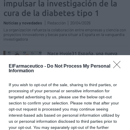
impulsar la investigación de la
cura de la diabetes tipo 1
Noticias y novedades
Redacción
20/04/2026
La organización refuerza la colaboración entre empresas y ciencia con
proyectos innovadores y becas para situar a España en la vanguardia
investigadora
Nace Hygie31 España, una nueva
alianza estratégica para fortalecer
la farmacia independiente
ElFarmaceutico -
Do Not Process My Personal
Information
Noticias y novedades
Redacción
16/04/2026
CentralFarma impulsa un ecosistema de
If you wish to opt-out of the sale, sharing to third parties, or
profesionalización que conecta farmacias
processing of your personal or sensitive information for
españolas con el liderazgo europeo de
targeted advertising by us, please use the below opt-out
Hygie31, combinando innovación,
colaboración y excelencia sanitaria
section to confirm your selection. Please note that after your
opt-out request is processed you may continue seeing
interest-based ads based on personal information utilized by
Aquí escriben los farmacéuticos
us or personal information disclosed to third parties prior to
Editorial
Silvia Estebarán
14/03/2026
your opt-out. You may separately opt-out of the further