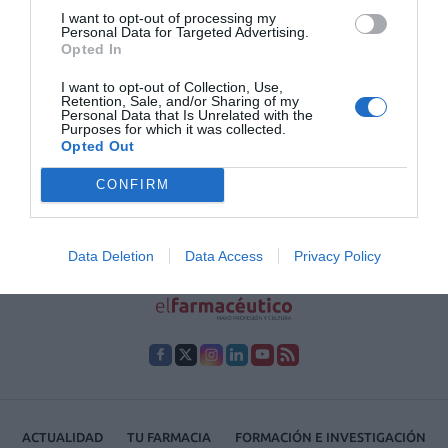
I want to opt-out of processing my
Lo más leído
Personal Data for Targeted Advertising.
Opted In
Nueva edición de Kardia Select para titulares de
I want to opt-out of Collection, Use,
farmacia: claves para decidir con criterio
Retention, Sale, and/or Sharing of my
Personal Data that Is Unrelated with the
Purposes for which it was collected.
La farmacia, un apoyo esencial en el cuidado infantil
Opted Out
Récord de comunicaciones para el 24 Congreso Nacional
CONFIRM
Farmacéutico de Oviedo
Data Deletion
Data Access
Privacy Policy
ACTUALIDAD
TU FARMACIA
FORMACIÓN E INVESTIGACIÓN