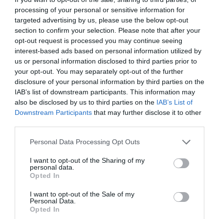
infecciones vaginales
processing of your personal or sensitive information for
targeted advertising by us, please use the below opt-out
Noticias y novedades
Redacción
25/07/2019
section to confirm your selection. Please note that after your
Las infecciones vaginales son uno de los motivos más frecuentes de
opt-out request is processed you may continue seeing
consulta ginecológica. La mitad de las mujeres habrán sufrido por lo
menos un episodio antes de los 25 años, y su incidencia aumenta
interest-based ads based on personal information utilized by
entre las mujeres premenopáusicas. Además, un gran número de
us or personal information disclosed to third parties prior to
estas infecciones sufren recaídas pasado algún tiempo por lo que es
your opt-out. You may separately opt-out of the further
recomendable tomar precauciones para minimizar sus efectos e
incluso poder prevenir su reaparición.
disclosure of your personal information by third parties on the
IAB’s list of downstream participants. This information may
also be disclosed by us to third parties on the
IAB’s List of
ORDESA lanza DONNAPlus+
Downstream Participants
that may further disclose it to other
Floboric para combatir las
third parties.
infecciones vaginales y prevenir las
recidivas
Personal Data Processing Opt Outs
Noticias y novedades
Redacción
11/06/2016
I want to opt-out of the Sharing of my
Con la finalidad de ofrecer una alternativa a
personal data.
los tratamientos tradicionales en caso de
Opted In
infecciones vaginales, Laboratorios Ordesa
lanza DONNAPlus+ Floboric, para su
I want to opt-out of the Sale of my
tratamiento y prevención.
Personal Data.
Opted In