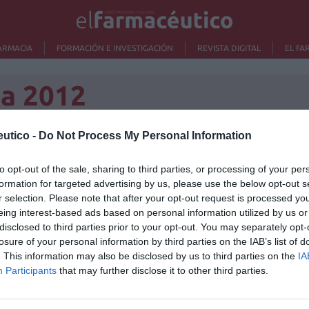
ARMACIA
FORMACIÓN E INVESTIGACIÓN
REVISTA DIGITAL
EL FA
a 2012
utico -
Do Not Process My Personal Information
s previsiones del Comité
Lo m
to opt-out of the sale, sharing to third parties, or processing of your per
formation for targeted advertising by us, please use the below opt-out s
/07/2011
r selection. Please note that after your opt-out request is processed y
Ré
eing interest-based ads based on personal information utilized by us or
representado por los presidentes de los colegios de
Congr
lberto García Romero y Jordi de Dalmases,
disclosed to third parties prior to your opt-out. You may separately opt-
 positiva las cifras, facilitadas por Interalia, que
losure of your personal information by third parties on the IAB’s list of
a 2012 se están superando, y confían en que contribuirán
. This information may also be disclosed by us to third parties on the
IA
itores potenciales, interesados en el nuevo
Participants
that may further disclose it to other third parties.
id.