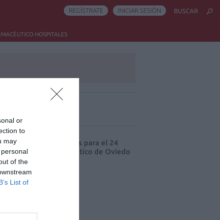
REGÍSTRATE
INICIAR SESIÓN
BUSCAR
RMACÉUTICO HOSPITALES
ás leído
sonal or
ection to
ou may
cord de comunicaciones para el 24
 personal
eso Nacional Farmacéutico de Oviedo
out of the
 downstream
B’s List of