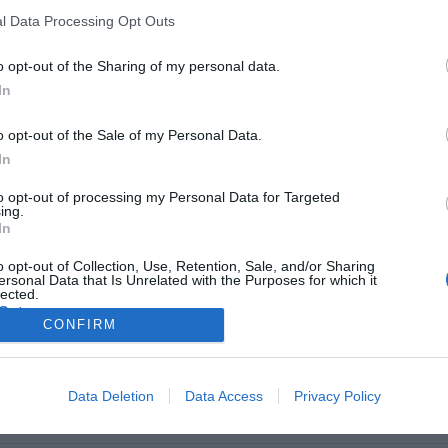
Barcelona celebran el acuerdo que
l Data Processing Opt Outs
o opt-out of the Sharing of my personal data.
/05/2011
In
ron en la ciudad Condal para celebrar el acuerdo que
s presidentes de ambas corporaciones, Alberto García
o opt-out of the Sale of my Personal Data.
on el encuentro para continuar con el intercambio de
 objetivo: hacer crecer el Congreso Internacional de
In
anual y dotándolo de una doble sede: Madrid-Barcelona,
to opt-out of processing my Personal Data for Targeted
ing.
In
1
2
3
o opt-out of Collection, Use, Retention, Sale, and/or Sharing
ersonal Data that Is Unrelated with the Purposes for which it
lected.
Out
CONFIRM
Data Deletion
Data Access
Privacy Policy