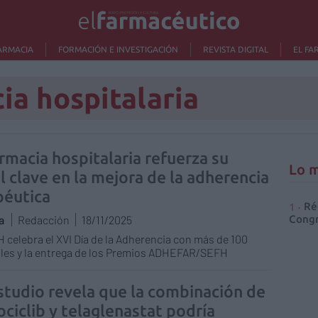
ARMACIA
FORMACIÓN E INVESTIGACIÓN
REVISTA DIGITAL
EL FA
ia hospitalaria
armacia hospitalaria refuerza su
Lo m
l clave en la mejora de la adherencia
péutica
Ré
a
Redacción
18/11/2025
Congr
 celebra el XVI Día de la Adherencia con más de 100
les y la entrega de los Premios ADHEFAR/SEFH
studio revela que la combinación de
ociclib y telaglenastat podría