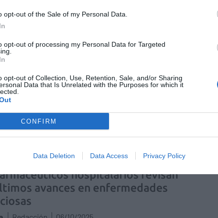
blación clínicamente significativa
o opt-out of the Sale of my Personal Data.
pelo en la semana 52 de tratamiento
In
a
Redacción
28/10/2025
to opt-out of processing my Personal Data for Targeted
ing.
ultados del estudio ROSE-S se han presentado en la 26ª
In
 del Grupo Español de Tricología y Onicología de la
o opt-out of Collection, Use, Retention, Sale, and/or Sharing
ersonal Data that Is Unrelated with the Purposes for which it
lected.
o debe evolucionar el farmacéutico
Out
talario para liderar el cambio hacia
CONFIRM
spital inteligente?
a
Redacción
06/10/2025
Data Deletion
Data Access
Privacy Policy
farmacéuticos hospitalarios revisan
últimos avances en enfermedades
cciosas
a
Redacción
06/10/2025