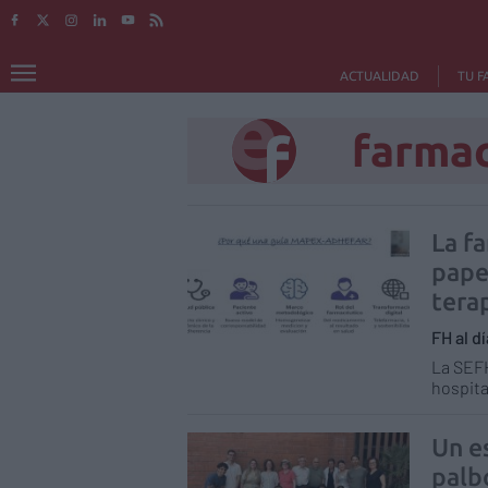
ACTUALIDAD
TU F
farmac
La f
pape
tera
FH al dí
La SEFH
hospita
Un e
palb