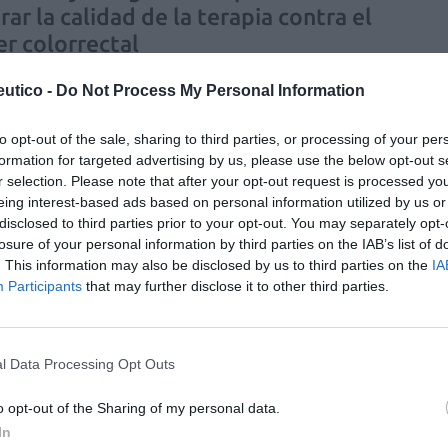
ar la calidad de la terapia contra el
er colorrectal
a
Redacción
28/10/2025
utico -
Do Not Process My Personal Information
ajo de la Universidad de Barcelona identifica por primera
mecanismo metabólico decisivo que explicaría la
to opt-out of the sale, sharing to third parties, or processing of your per
ncia que presentan las células cancerosas al
 palbociclib en modelos de cáncer colorrectal.
formation for targeted advertising by us, please use the below opt-out s
r selection. Please note that after your opt-out request is processed y
eing interest-based ads based on personal information utilized by us or
studio ATENAS: la experiencia de
disclosed to third parties prior to your opt-out. You may separately opt-
r con la enfermedad de Andrade
losure of your personal information by third parties on the IAB’s list of
. This information may also be disclosed by us to third parties on the
IA
a
Redacción
28/10/2025
Participants
that may further disclose it to other third parties.
a de un estudio etnográfico pionero en España cuyo
o es comprender y visibilizar la experiencia vivida de los
es con ATTR-PN y sus cuidadores y los profesionales
ios implicados.
l Data Processing Opt Outs
o opt-out of the Sharing of my personal data.
1% de los adultos con alopecia grave
In
dos con baricitinib alcanza una