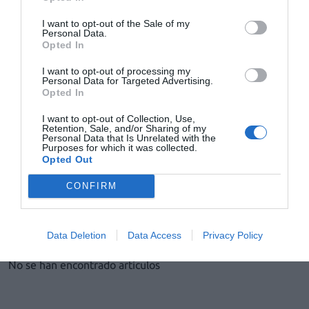
Noticias y novedades
Redacción
12/11/2019
I want to opt-out of the Sale of my
Personal Data.
La Federación Empresarial de
Opted In
Farmacéuticos Españoles (FEFE) ha
denunciado el «agravio histórico» que
sufren los profesionales de la farmacia
I want to opt-out of processing my
Personal Data for Targeted Advertising.
frente al resto de los profesionales de la
sanidad al no percibir remuneración alguna
Opted In
por las guardias obligatorias que deben
realizar, según establece la ley del año 1997.
I want to opt-out of Collection, Use,
En consecuencia, exigen que se modifique el
Retention, Sale, and/or Sharing of my
artículo 6 de dicha Ley y que «nos
Personal Data that Is Unrelated with the
equiparemos a los países de la Unión en
Purposes for which it was collected.
donde se paga al farmacéutico por este
Opted Out
servicio extra y tan importante para los
pacientes».
CONFIRM
Lo más leído
Data Deletion
Data Access
Privacy Policy
No se han encontrado artículos