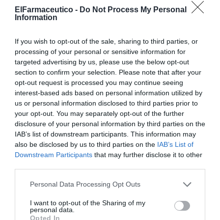
ElFarmaceutico -
Do Not Process My Personal
Conocimiento del infierno
Information
Rafael García Maldonado
11/01/2023
If you wish to opt-out of the sale, sharing to third parties, or
processing of your personal or sensitive information for
targeted advertising by us, please use the below opt-out
«Siempre de Guardia», campaña
section to confirm your selection. Please note that after your
para visibilizar la labor de los
opt-out request is processed you may continue seeing
farmacéuticos como profesionales
interest-based ads based on personal information utilized by
sanitarios
us or personal information disclosed to third parties prior to
Noticias y novedades
Redacción
your opt-out. You may separately opt-out of the further
09/07/2020
disclosure of your personal information by third parties on the
El Consejo General de Colegios Oficiales de
IAB’s list of downstream participants. This information may
Farmacéuticos ha presentado hoy la
also be disclosed by us to third parties on the
IAB’s List of
campaña «Siempre de Guardia», con la que,
Downstream Participants
that may further disclose it to other
reviviendo la famosa serie Farmacia de
Guardia, quiere homenajear a todos los
third parties.
profesionales sanitarios farmacéuticos por
su papel desempeñado durante la pandemia.
Personal Data Processing Opt Outs
I want to opt-out of the Sharing of my
FEFE reclama la remuneración de las
personal data.
guardias
Opted In