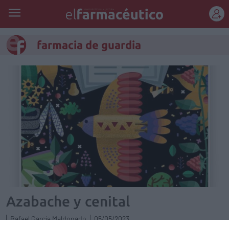
REGÍSTRATE
farmacia de guardia
Azabache y cenital
Rafael García Maldonado
05/05/2023