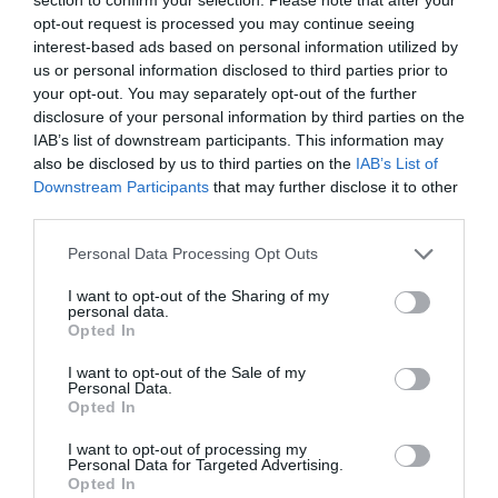
actualidad con fondos privados y que
opt-out request is processed you may continue seeing
permiten dar cobertura sanitaria a personas
sin recursos tanto en España como en
interest-based ads based on personal information utilized by
países en desarrollo.
us or personal information disclosed to third parties prior to
your opt-out. You may separately opt-out of the further
Farmacéuticos Sin Fronteras y la Facultad de Farmacia
disclosure of your personal information by third parties on the
de Sevilla firman un acuerdo de colaboración
IAB’s list of downstream participants. This information may
also be disclosed by us to third parties on the
IAB’s List of
Noticias y novedades
Redacción
22/05/2013
Downstream Participants
that may further disclose it to other
Farmacéuticos Sin Fronteras ha firmado un acuerdo de colaboración
third parties.
con la Facultad de Farmacia de la Universidad de Sevilla, la Delegación
de Alumnos y Aula Cultura para la cesión de un despacho que permita
a la ONG contar con una sede gratuita en la ciudad de Sevilla. Se
Personal Data Processing Opt Outs
amplía de esta forma la colaboración que desde 2005 mantienen
Farmacéuticos Sin Fronteras y la Universidad de Sevilla, a través de la
I want to opt-out of the Sharing of my
Facultad de Farmacia.
personal data.
Opted In
Farmacéuticos Sin Fronteras evalúa su transparencia y
I want to opt-out of the Sale of my
buen gobierno a través de la herramienta de la
Personal Data.
Coordinadora de ONGD-España
Opted In
Noticias y novedades
Redacción
14/05/2013
I want to opt-out of processing my
Farmacéuticos Sin Fronteras supera el total de los diez bloques –4 de
Personal Data for Targeted Advertising.
Transparencia y 6 de Buen Gobierno– evaluados por la empresa
Opted In
Forward Auditores, mediante la Herramienta de Buen Gobierno y