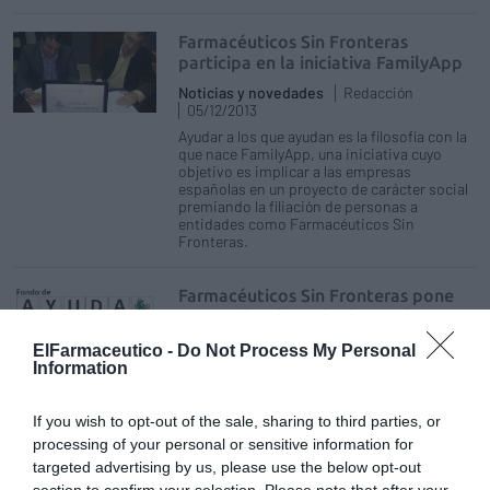
Farmacéuticos Sin Fronteras
participa en la iniciativa FamilyApp
Noticias y novedades
Redacción
05/12/2013
Ayudar a los que ayudan es la filosofía con la
que nace FamilyApp, una iniciativa cuyo
objetivo es implicar a las empresas
españolas en un proyecto de carácter social
premiando la filiación de personas a
entidades como Farmacéuticos Sin
Fronteras.
Farmacéuticos Sin Fronteras pone
en marcha el Fondo de Ayuda
Farmacéutica
ElFarmaceutico -
Do Not Process My Personal
Noticias y novedades
Redacción
Information
16/10/2013
Farmacéuticos Sin Fronteras ha lanzado
If you wish to opt-out of the sale, sharing to third parties, or
este miércoles el Fondo de Ayuda
processing of your personal or sensitive information for
Farmacéutica destinado a captar
financiación privada para los proyectos
targeted advertising by us, please use the below opt-out
permanentes que la ONG desarrolla en la
section to confirm your selection. Please note that after your