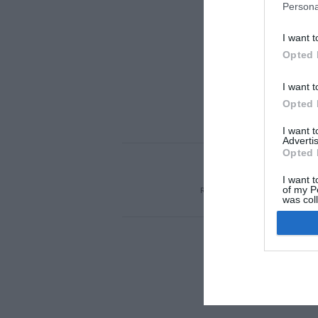
Persona
I want t
Opted 
I want t
Opted 
I want 
Advertis
Opted 
ACTUALIDAD
TU 
I want t
of my P
REGÍSTRATE
QUIÉNES SOM
was col
Opted 