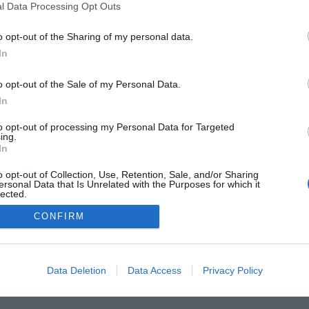
l Data Processing Opt Outs
o opt-out of the Sharing of my personal data.
In
o opt-out of the Sale of my Personal Data.
In
to opt-out of processing my Personal Data for Targeted
ing.
In
FARMACIA
FORMACIÓN E INVESTIGACIÓN
REVISTA DIGITAL
EL FARM
o opt-out of Collection, Use, Retention, Sale, and/or Sharing
ersonal Data that Is Unrelated with the Purposes for which it
OS
CONTACTO
COPYRIGHT
POLÍTICA DE COOKIES
POLÍTICA DE PRIVA
lected.
Out
CONFIRM
© 2026 Ediciones MAYO, S.A.U.
Data Deletion
Data Access
Privacy Policy