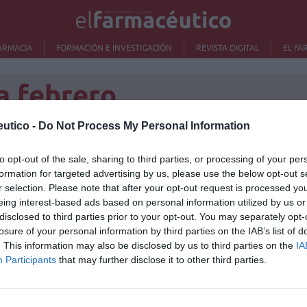
ARMACIA
FORMACIÓN E INVESTIGACIÓN
REVISTA DIGITAL
EL FA
a febrero
utico -
Do Not Process My Personal Information
lanas no han cobrado las
to opt-out of the sale, sharing to third parties, or processing of your per
Lo m
formation for targeted advertising by us, please use the below opt-out s
as en febrero
r selection. Please note that after your opt-out request is processed y
Nu
eing interest-based ads based on personal information utilized by us or
/04/2014
titula
disclosed to third parties prior to your opt-out. You may separately opt-
criter
 plazo de pago que marca el Concierto firmado entre el
losure of your personal information by third parties on the IAB’s list of
asado 5 de abril no pagó a los farmacéuticos la factura
. This information may also be disclosed by us to third parties on the
IA
La
pensados durante el mes de febrero de este año, que
Participants
that may further disclose it to other third parties.
cuidad
Ré
Congr