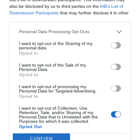
Gestión 360
Ana Sarmiento Cobo
13/09/2012
also be disclosed by us to third parties on the
IAB’s List of
Downstream Participants
that may further disclose it to other
Una sentencia reciente del Tribunal Supremo se ha pronunciado
acerca de si el ejercicio profesional desempeñado por un licenciado
third parties.
en farmacia en una clínica odontológica puede ser tenido en cuenta y,
por lo tanto, puntuar en un concurso de méritos para la apertura de
Personal Data Processing Opt Outs
oficinas de farmacia como ejercicio en otra modalidad profesional
«relacionada con los medicamentos y los productos sanitarios».
I want to opt-out of the Sharing of my
personal data.
Opted In
Lo más leído
I want to opt-out of the Sale of my
Personal Data.
Opted In
Récord de comunicaciones para el 24 Congreso Nacional
Farmacéutico de Oviedo
I want to opt-out of processing my
Personal Data for Targeted Advertising.
Opted In
I want to opt-out of Collection, Use,
Retention, Sale, and/or Sharing of my
Personal Data that Is Unrelated with the
Purposes for which it was collected.
Opted Out
CONFIRM