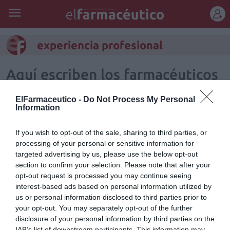
REGÍSTRATE
experiencia profesional
Aquí escriben los farmacéuticos
Editorial
Silvia Estebarán
14/03/2026
ElFarmaceutico -
Do Not Process My Personal
Infarma y El Farmacéutico: un espacio de encuentro, experiencia y
Information
colaboración para la farmacia comunitaria
If you wish to opt-out of the sale, sharing to third parties, or
Experiencia profesional y compra de farmacia/Cierre de
processing of your personal or sensitive information for
farmacia: responsabilidades
targeted advertising by us, please use the below opt-out
Gestión 360
Félix Ángel Fernández Lucas
31/10/2014
section to confirm your selection. Please note that after your
«Consulta de gestión patrimonial» es una sección dedicada a
opt-out request is processed you may continue seeing
contestar preguntas que el farmacéutico se plantea diariamente
interest-based ads based on personal information utilized by
sobre la gestión de su patrimonio.
us or personal information disclosed to third parties prior to
your opt-out. You may separately opt-out of the further
La experiencia profesional en clínica odontológica
disclosure of your personal information by third parties on the
puntúa en los concursos de farmacias
IAB’s list of downstream participants. This information may