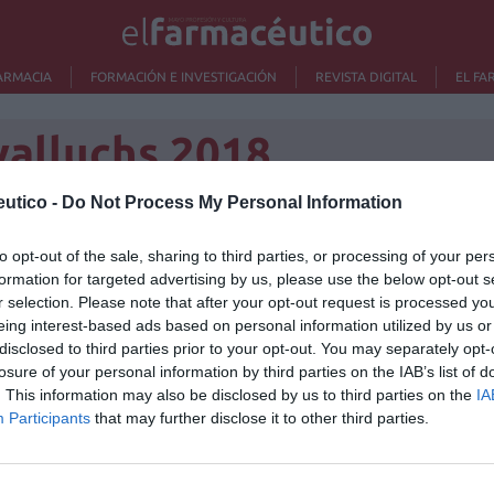
ARMACIA
FORMACIÓN E INVESTIGACIÓN
REVISTA DIGITAL
EL FA
alluchs 2018
utico -
Do Not Process My Personal Information
to opt-out of the sale, sharing to third parties, or processing of your per
Lo m
formation for targeted advertising by us, please use the below opt-out s
r selection. Please note that after your opt-out request is processed y
No se
Rioja española, en el mundo del vino existe la que
eing interest-based ads based on personal information utilized by us or
cia de La Rioja se encuentra en el noroeste de
disclosed to third parties prior to your opt-out. You may separately opt-
poblada del país. Su principal fuente de ingresos es la
losure of your personal information by third parties on the IAB’s list of
ivo de la vid, consiguiendo una materia prima colosal,
. This information may also be disclosed by us to third parties on the
IA
, la vitivinicultura está principalmente concentrada en
Participants
that may further disclose it to other third parties.
te de la provincia entre las sierras de Velasco y