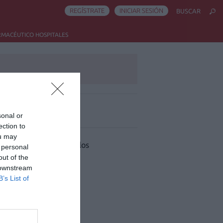
REGÍSTRATE
INICIAR SESIÓN
BUSCAR
RMACÉUTICO HOSPITALES
sonal or
ás leído
ection to
ou may
 han encontrado artículos
 personal
out of the
 downstream
B’s List of