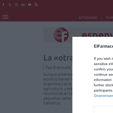
ACTUALIDAD
TU F
espeny
ElFarmace
La «otra» Rioja
If you wish 
sensitive in
Pep Bransuela
22/07/2020
confirm you
Aunque estamos muy acostumbrados a la 
continue se
muchos llaman la «otra» Rioja. La provin
information 
Argentina y es la cuarta provincia menos 
further disc
agricultura, y más concretamente el cult
participants
reconocida en todo el país. En esta zona
Downstream 
pequeños valles irrigados situados al oes
Famatina.