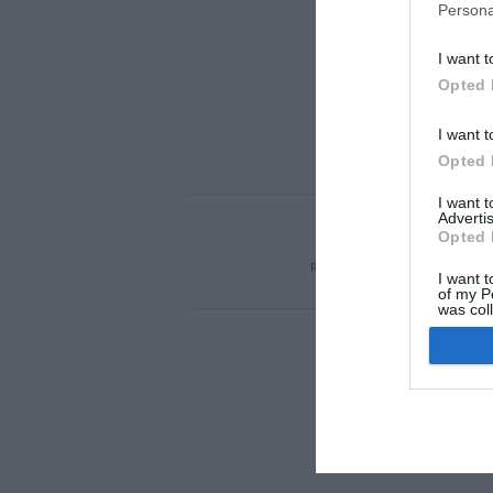
Persona
I want t
Opted 
I want t
Opted 
I want 
Advertis
ACTUALIDAD
TU 
Opted 
REGÍSTRATE
QUIÉNES SOM
I want t
of my P
was col
Opted 