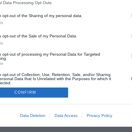
l Data Processing Opt Outs
o opt-out of the Sharing of my personal data.
In
o opt-out of the Sale of my Personal Data.
In
to opt-out of processing my Personal Data for Targeted
ing.
FARMACIA
FORMACIÓN E INVESTIGACIÓN
REVISTA DIGITAL
EL FARM
In
OS
CONTACTO
COPYRIGHT
POLÍTICA DE COOKIES
POLÍTICA DE PRIVA
o opt-out of Collection, Use, Retention, Sale, and/or Sharing
ersonal Data that Is Unrelated with the Purposes for which it
lected.
Out
© 2026 Ediciones MAYO, S.A.U.
CONFIRM
Data Deletion
Data Access
Privacy Policy