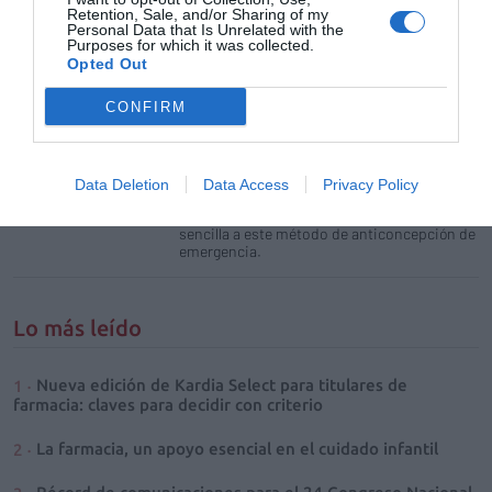
ovulación.
Retention, Sale, and/or Sharing of my
Personal Data that Is Unrelated with the
Purposes for which it was collected.
Opted Out
Llega la libre dispensación de
ellaOne
CONFIRM
Noticias y novedades
Redacción
29/07/2015
Con la llegada a las farmacias del acetato de
ulipristal sin necesidad de receta médica,
Data Deletion
Data Access
Privacy Policy
más de 120 millones de mujeres de la Unión
Europea podrán acceder de forma rápida y
sencilla a este método de anticoncepción de
emergencia.
Lo más leído
Nueva edición de Kardia Select para titulares de
farmacia: claves para decidir con criterio
La farmacia, un apoyo esencial en el cuidado infantil