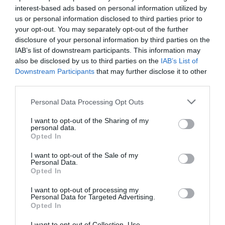
va a ayudar a hacer un uso racional de los
interest-based ads based on personal information utilized by
medicamentos, va a aplicar un protocolo
realizando una serie de preguntas para
us or personal information disclosed to third parties prior to
facilitar a la mujer la píldora más adecuada
your opt-out. You may separately opt-out of the further
según su caso para prevenir un embarazo no
disclosure of your personal information by third parties on the
planificado». La dispensación sin receta
responde al objetivo de mejorar la
IAB’s list of downstream participants. This information may
accesibilidad a la anticoncepción de
also be disclosed by us to third parties on the
IAB’s List of
urgencia y que las mujeres que la necesiten la
Downstream Participants
that may further disclose it to other
puedan tomar transcurrido el menor tiempo
third parties.
posible desde la relación desprotegida y con
la confidencialidad que esta situación
requiere.
Personal Data Processing Opt Outs
I want to opt-out of the Sharing of my
ellaOne llega a las farmacias sin
personal data.
necesidad de receta médica
Opted In
Noticias y novedades
Redacción
23/11/2015
I want to opt-out of the Sale of my
Personal Data.
ellaOne® (30 mg de acetato de ulipristal), la
Opted In
píldora del día después más avanzada, está
disponible en las farmacias sin receta
I want to opt-out of processing my
médica. Supone un gran avance en la
Personal Data for Targeted Advertising.
anticoncepción de urgencia, ya que es capaz
Opted In
de retrasar la ovulación cuando el riesgo de
quedarse embarazada es más alto, es decir, 1
o 2 días antes de que se vaya a producir la
I want to opt-out of Collection, Use,