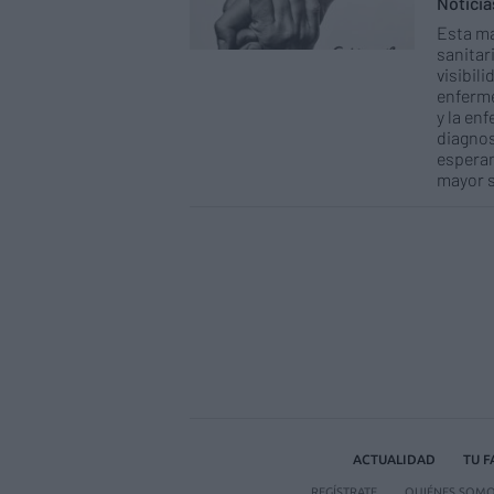
Notici
Esta m
sanitar
visibili
enferme
y la en
diagnos
esperan
mayor s
ACTUALIDAD
TU 
REGÍSTRATE
QUIÉNES SOM