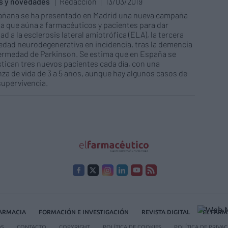
as y novedades
Redacción
13/03/2019
añana se ha presentado en Madrid una nueva campaña
ia que aúna a farmacéuticos y pacientes para dar
dad a la esclerosis lateral amiotrófica (ELA), la tercera
dad neurodegenerativa en incidencia, tras la demencia
fermedad de Parkinson. Se estima que en España se
tican tres nuevos pacientes cada día, con una
za de vida de 3 a 5 años, aunque hay algunos casos de
upervivencia.
FARMACIA
FORMACIÓN E INVESTIGACIÓN
REVISTA DIGITAL
EL FARM
OS
CONTACTO
COPYRIGHT
POLÍTICA DE COOKIES
POLÍTICA DE PRIVA