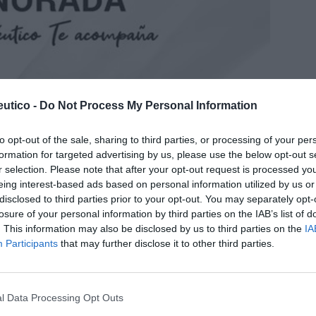
utico -
Do Not Process My Personal Information
 se suman al Día Mundial
to opt-out of the sale, sharing to third parties, or processing of your per
formation for targeted advertising by us, please use the below opt-out s
/06/2019
r selection. Please note that after your opt-out request is processed y
eing interest-based ads based on personal information utilized by us or
erosis Lateral Amiotrófica (ELA), una celebración que
medad y apoyar a las personas enfermas para concienciar
disclosed to third parties prior to your opt-out. You may separately opt-
onllevan en el día a día.
losure of your personal information by third parties on the IAB’s list of
. This information may also be disclosed by us to third parties on the
IA
Participants
that may further disclose it to other third parties.
ños estarán alerta ante posibles
28/05/2019
l Data Processing Opt Outs
ces al año. Es más que lo que suele visitar a su médico