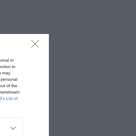
sonal or
ection to
ou may
 personal
out of the
 downstream
B’s List of