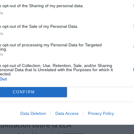
 del Colegio de Farmacéuticos de Badajoz, Cecilio
o opt-out of the Sharing of my personal data.
las 680 apotecas de la región para convertirse en
In
la esclerosis lateral amiotrófica, la ELA y, en la
a su detección precoz».
o opt-out of the Sale of my Personal Data.
In
farmacias de Castilla-La Mancha
icipan en una campaña de
to opt-out of processing my Personal Data for Targeted
ing.
ibilización sobre la ELA
In
as y novedades
Redacción
08/04/2019
o opt-out of Collection, Use, Retention, Sale, and/or Sharing
ersonal Data that Is Unrelated with the Purposes for which it
macéuticos de Castilla-La Mancha participan en la
lected.
 «La ELA, una realidad ignorada. Tu farmacéutico te
Out
ña”, impulsada por el COFCAM, Consejo Autonómico de
s de Farmacéuticos de CLM y la Asociación Adelante de
CONFIRM
creada por el Consejo General de Colegios
uticos y la Fundación Luzón.
Data Deletion
Data Access
Privacy Policy
armacia participa en una campaña de
ibilización sobre la ELA