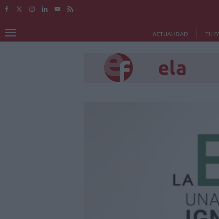
ACTUALIDAD
TU F
ela