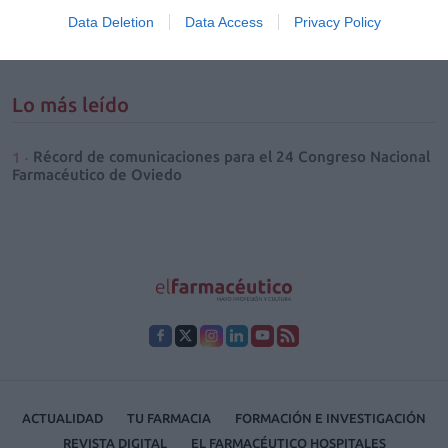
oficiales de farmacéuticos de Barcelona y Madrid, a través de Ágora
Sanitaria, y la Asociación para el Autocuidado de la Salud (anefp)
Data Deletion
Data Access
Privacy Policy
ponen en marcha el ciclo de webinars “Digitalizando la farmacia”.
Lo más leído
Récord de comunicaciones para el 24 Congreso Nacional
Farmacéutico de Oviedo
ACTUALIDAD
TU FARMACIA
FORMACIÓN E INVESTIGACIÓN
REVISTA DIGITAL
EL FARMACÉUTICO HOSPITALES