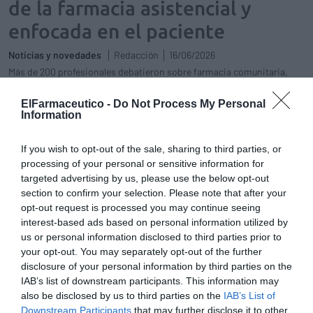
de la farmacia asistencial y
enfocada en el paciente
Noticias y novedades
Redacción
16/06/2026
Más de 200 profesionales debatieron sobre farmacia comunitaria,
digitalización sanitaria y nuevos modelos de colaboración para
mejorar la atención al paciente
ElFarmaceutico -
Do Not Process My Personal
Information
En medio del ruido, criterio
Editorial
Silvia Estebarán
15/11/2025
If you wish to opt-out of the sale, sharing to third parties, or
processing of your personal or sensitive information for
Entre información y algoritmos: la farmacia como guía profesional
para empoderar a los pacientes y sumar salud en la era digital
targeted advertising by us, please use the below opt-out
section to confirm your selection. Please note that after your
opt-out request is processed you may continue seeing
Expertos destacan la necesidad de
interest-based ads based on personal information utilized by
un Plan Integral de Seguridad del
Paciente en el entorno digital
us or personal information disclosed to third parties prior to
your opt-out. You may separately opt-out of the further
Noticias y novedades
Redacción
disclosure of your personal information by third parties on the
21/09/2022
IAB’s list of downstream participants. This information may
also be disclosed by us to third parties on the
IAB’s List of
La farmacia madrileña comienza la
Downstream Participants
that may further disclose it to other