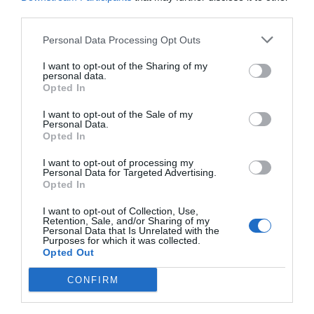
digitalización del cupón precinto
third parties.
del medicamento
Noticias y novedades
Redacción
Personal Data Processing Opt Outs
01/02/2022
I want to opt-out of the Sharing of my
personal data.
La reinvención del sector
Opted In
farmacéutico a través de la
digitalización
I want to opt-out of the Sale of my
Personal Data.
Digital
Valero Pallàs
04/01/2022
Opted In
La farmacia entra en casa
I want to opt-out of processing my
Personal Data for Targeted Advertising.
Javier Casas
26/10/2021
Opted In
I want to opt-out of Collection, Use,
Retention, Sale, and/or Sharing of my
Personal Data that Is Unrelated with the
Purposes for which it was collected.
Ágora Sanitaria y anefp ponen en marcha el ciclo de
Opted Out
webinars ”Digitalizando la farmacia”
Noticias y novedades
Redacción
17/02/2021
CONFIRM
Con el objetivo de promover la transformación digital de la oficina de
farmacia y aportar conocimiento sobre este ámbito, los colegios