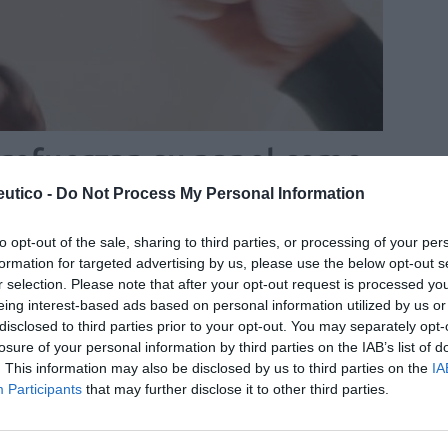
 refuerzan su papel como
ención y detección precoz
utico -
Do Not Process My Personal Information
to opt-out of the sale, sharing to third parties, or processing of your per
formation for targeted advertising by us, please use the below opt-out s
/02/2023
r selection. Please note that after your opt-out request is processed y
eing interest-based ads based on personal information utilized by us or
Mundial contra el Cáncer
disclosed to third parties prior to your opt-out. You may separately opt-
losure of your personal information by third parties on the IAB’s list of
as y novedades
Redacción
31/01/2022
. This information may also be disclosed by us to third parties on the
IA
 febrero se celebra el Día Mundial contra el Cáncer, que
Participants
that may further disclose it to other third parties.
 ocasión tiene como lema «Por unos cuidados más
»