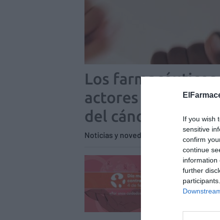
Los farmacéuticos
actores en la prev
ElFarmace
del cáncer
If you wish 
sensitive in
Noticias y novedades
Redacción
03
confirm you
continue se
Día 
information 
further disc
Notici
participants
El 4 de
Downstream 
en esta
justos