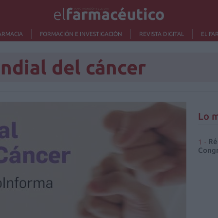
ARMACIA
FORMACIÓN E INVESTIGACIÓN
REVISTA DIGITAL
EL FA
ndial del cáncer
Lo m
Ré
Congr