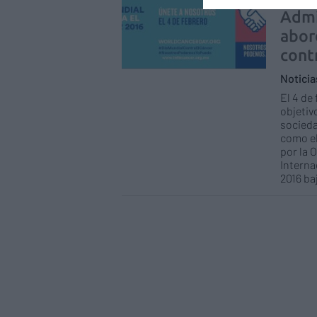
Admi
abor
cont
Notici
El 4 de
objetiv
socieda
como el
por la 
Interna
2016 ba