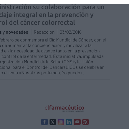
nistración su colaboración para un
daje integral en la prevención y
rol del cáncer colorrectal
as y novedades
Redacción
03/02/2016
 febrero se conmemora el Día Mundial de Cáncer, con el
o de aumentar la concienciación y movilizar a la
d en la necesidad de avance tanto en la prevención
 control de la enfermedad. Esta iniciativa, impulsada
Organización Mundial de la Salud (OMS) y la Unión
cional para el Control del Cáncer (UICC), se celebra en
jo el lema «Nosotros podemos. Yo puedo».