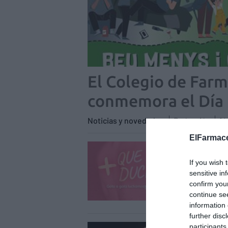
El Colegio de Far
conmemora el Día 
Noticias y novedades
Redacción
14
ElFarmace
Hefa
acci
If you wish 
sensitive in
Notici
confirm you
continue se
information 
further disc
participants