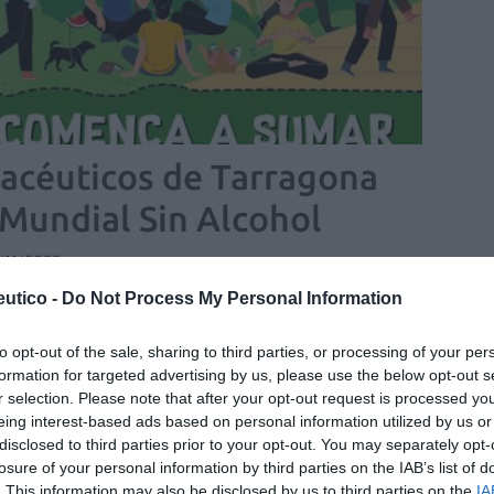
macéuticos de Tarragona
Mundial Sin Alcohol
/11/2022
utico -
Do Not Process My Personal Information
me pone en marcha distintas
ones para el cáncer de mama
to opt-out of the sale, sharing to third parties, or processing of your per
formation for targeted advertising by us, please use the below opt-out s
as y novedades
Redacción
19/10/2021
r selection. Please note that after your opt-out request is processed y
eing interest-based ads based on personal information utilized by us or
disclosed to third parties prior to your opt-out. You may separately opt-
losure of your personal information by third parties on the IAB’s list of
. This information may also be disclosed by us to third parties on the
IA