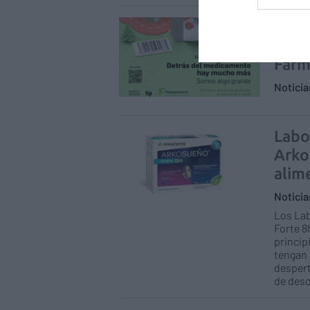
«Conf
valo
Farm
Notici
Labo
Arko
alim
Notici
Los La
Forte 8
princip
tengan 
despert
de des