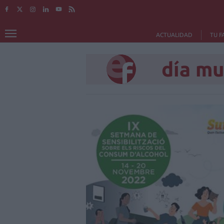
ACTUALIDAD
TU F
día mu