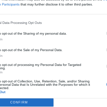
ongreso de los Diputados se tiñe de
Participants
that may further disclose it to other third parties.
e para reconocer el papel de la
esión farmacéutica en la pandemia
as y novedades
Redacción
23/09/2021
l Data Processing Opt Outs
o opt-out of the Sharing of my personal data.
txell Batet: «Debemos aprovechar
In
nsenso social y político en torno a
o opt-out of the Sale of my Personal Data.
farmacias para reforzar su capacidad
In
ofesionalidad»
to opt-out of processing my Personal Data for Targeted
as y novedades
Redacción
23/09/2021
ing.
In
orre Glòries de Barcelona se ilumina
o opt-out of Collection, Use, Retention, Sale, and/or Sharing
erde con motivo del Día Mundial del
ersonal Data that Is Unrelated with the Purposes for which it
lected.
acéutico
Out
as y novedades
Redacción
22/09/2021
CONFIRM