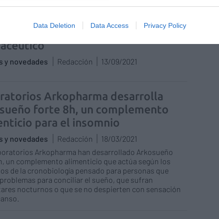
ianza, cercanía y labor asistencial»,
Data Deletion
Data Access
Privacy Policy
res destacados en el Día Mundial del
acéutico
as y novedades
Redacción
13/09/2021
ratorios Arkopharma desarrolla
sueño forte 8h, un complemento
enticio para el insomnio
as y novedades
Redacción
18/03/2021
boratorios Arkopharma han desarrollado Arkosueño
h, un complemento alimenticio que actúa según los
ios de la cronobiología pensado para personas que
problemas para conciliar el sueño, que sufran
ares nocturnos o que se no despierten con sensación
canso.