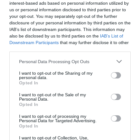
interest-based ads based on personal information utilized by
con el que se pretende dar a conocer el voluntariado entre los
farmacéuticos colegiados y la posibilidad de participar en alguno de
us or personal information disclosed to third parties prior to
sus programas sociales.
your opt-out. You may separately opt-out of the further
disclosure of your personal information by third parties on the
IAB’s list of downstream participants. This information may
El Colegio de Madrid firma un convenio de colaboración
con la ONG Desarrollo y Asistencia
also be disclosed by us to third parties on the
IAB’s List of
Downstream Participants
that may further disclose it to other
Noticias y novedades
Redacción
05/04/2011
third parties.
El presidente del Colegio Oficial de Farmacéuticos de Madrid (COFM),
Alberto García Romero, y el de la ONG madrileña Desarrollo y
Personal Data Processing Opt Outs
Asistencia (DA), Rafael Izquierdo, han firmado esta mañana un
convenio de colaboración.
I want to opt-out of the Sharing of my
personal data.
Opted In
Lo más leído
I want to opt-out of the Sale of my
Personal Data.
Opted In
Nueva edición de Kardia Select para titulares de
farmacia: claves para decidir con criterio
I want to opt-out of processing my
Personal Data for Targeted Advertising.
La farmacia, un apoyo esencial en el cuidado infantil
Opted In
Récord de comunicaciones para el 24 Congreso Nacional
I want to opt-out of Collection, Use,