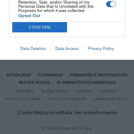
Farmacéutico de Oviedo
Retention, Sale, and/or Sharing of my
Personal Data that Is Unrelated with the
Purposes for which it was collected.
Opted Out
CONFIRM
Data Deletion
Data Access
Privacy Policy
ACTUALIDAD
TU FARMACIA
FORMACIÓN E INVESTIGACIÓN
REVISTA DIGITAL
EL FARMACÉUTICO HOSPITALES
REGÍSTRATE
QUIÉNES SOMOS
CONTACTO
COPYRIGHT
POLÍTICA DE COOKIES
POLÍTICA DE PRIVACIDAD
CONDICIONES DE USO
© 2026 Ediciones MAYO, S.A.U.