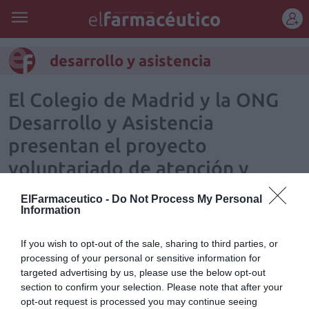
REGÍSTRATE
desarrollo y asistencia
El Colegio de Madrid y la ONG
Desarrollo y Asistencia
presentan el proyecto
voluntariado de atención y
acompañamiento a mayores
ElFarmaceutico -
Do Not Process My Personal
dependientes
Information
Noticias y novedades
Redacción
20/10/2011
If you wish to opt-out of the sale, sharing to third parties, or
El presidente del Colegio Oficial de Farmacéuticos de Madrid (COFM),
processing of your personal or sensitive information for
Alberto García Romero, y el presidente de la ONG madrileña Desarrollo
targeted advertising by us, please use the below opt-out
y Asistencia (DA), Rafael Izquierdo, presentaron en la sede colegial el
proyecto de voluntariado que permitirá mejorar la vida de los
section to confirm your selection. Please note that after your
colegiados mayores, cuya iniciativa forma parte del convenio firmado
opt-out request is processed you may continue seeing
entre ambas partes. Con este acuerdo se pone en marcha el proyecto