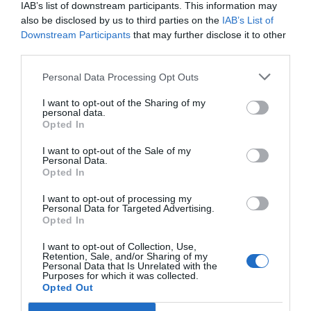
La farmacia como espacio de
IAB’s list of downstream participants. This information may
cultura en Salud
also be disclosed by us to third parties on the
IAB’s List of
Downstream Participants
07/11/2016
that may further disclose it to other
third parties.
Personal Data Processing Opt Outs
Ácidos grasos omega-3 como
tratamiento complementario de la
I want to opt-out of the Sharing of my
depresión: ¿qué evidencia tenemos?
personal data.
Opted In
Salud
14/06/2016
La enfermedad depresiva constituye un
I want to opt-out of the Sale of my
importante problema de salud pública tanto
Personal Data.
por su elevada prevalencia, mortalidad y
Opted In
discapacidad potencial, como por su
impacto socioeconómico debido a la
I want to opt-out of processing my
pérdida de productividad1.
Personal Data for Targeted Advertising.
Opted In
Más de 4.000 farmacéuticos aconsejan sobre el uso de
I want to opt-out of Collection, Use,
plantas medicinales para el estrés, el insomnio ocasional
Retention, Sale, and/or Sharing of my
y la depresión leve
Personal Data that Is Unrelated with the
Purposes for which it was collected.
Noticias y novedades
Redacción
14/01/2016
Opted Out
Farmacéuticos de toda España participan en una campaña para
promover el uso responsable y adecuado e informar sobre los