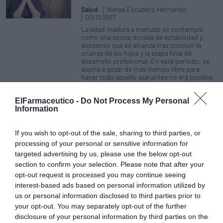
Salud
Nerea Escudero Hernando
03/11/2017
La edad madura a menudo se contempla
como una época dorada de estabilidad y
descanso que se alcanza tras concluir la
crianza de los hijos y la etapa final de
desarrollo profesional. En este periodo, se
aspira a gozar de más tiempo libre para
hacer todo aquello que antes no era posible,
disfrutando en definitiva de una segunda
juventud.
ElFarmaceutico -
Do Not Process My Personal
Information
La intervención del farmacéutico, clave en la adherencia
a los tratamientos antidepresivos
If you wish to opt-out of the sale, sharing to third parties, or
Noticias y novedades
Redacción
06/04/2017
processing of your personal or sensitive information for
«El abandono prematuro del tratamiento antidepresivo constituye
targeted advertising by us, please use the below opt-out
una barrera importante para el tratamiento de la depresión en la
section to confirm your selection. Please note that after your
práctica clínica diaria y tiene impactos negativos en caso de
opt-out request is processed you may continue seeing
tratamientos posteriores». Esta es una de las conclusiones del
informe publicado por el Consejo General de Colegios Oficiales de
interest-based ads based on personal information utilized by
Farmacéuticos en relación con la depresión, con motivo del Día
us or personal information disclosed to third parties prior to
Mundial de la Salud que se celebra, como cada año, el 7 de abril.
your opt-out. You may separately opt-out of the further
disclosure of your personal information by third parties on the