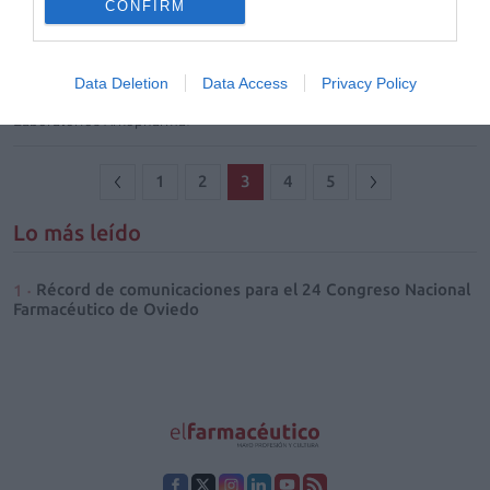
CONFIRM
medicamentos tradicionales a base de plantas para alteraciones
nerviosas como el insomnio ocasional, el estrés y la depresión leve.
Para ello, se desarrollarán sesiones formativas en las farmacias en las
que los farmacéuticos formarán a los ciudadanos. La acción, que
Data Deletion
Data Access
Privacy Policy
arrancó ayer y se prolongará hasta el mes de marzo, es la segunda
etapa de una campaña sanitaria, que cuenta con la colaboración de
Laboratorios Arkopharma.
1
2
3
4
5
Lo más leído
Récord de comunicaciones para el 24 Congreso Nacional
Farmacéutico de Oviedo