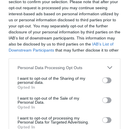
section to confirm your selection. Please note that after your
profesionales remunerados
orientados al paciente
opt-out request is processed you may continue seeing
interest-based ads based on personal information utilized by
Noticias y novedades
Redacción
us or personal information disclosed to third parties prior to
25/03/2015
your opt-out. You may separately opt-out of the further
«Cuando el ciudadano vea una farmacia y
piense que allí se le facilitarán servicios y
disclosure of your personal information by third parties on the
atención para influir en su estado de salud, la
IAB’s list of downstream participants. This information may
batalla estará ganada». Según Jordi
also be disclosed by us to third parties on the
IAB’s List of
Dalmases, presidente del Colegio Oficial de
Farmacéuticos de Barcelona, el futuro del
Downstream Participants
that may further disclose it to other
profesional farmacéutico sólo será posible
third parties.
cuando asuma un rol asistencial y así lo
manifestó en la mesa redonda «Acciones
Personal Data Processing Opt Outs
enmarcadas en el Documento de Córdoba»,
que tuvo lugar ayer en Infarma Barcelona
2015.
I want to opt-out of the Sharing of my
personal data.
Opted In
«La Declaración de Córdoba tiene
que impregnar cualquier iniciativa
I want to opt-out of the Sale of my
Personal Data.
que surja de Infarma porque es una
Opted In
apuesta de futuro»
Entrevistas
Redacción
19/03/2015
I want to opt-out of processing my
Personal Data for Targeted Advertising.
Para Jordi de Dalmases el conocimiento es
Opted In
lo único que diferencia a los farmacéuticos