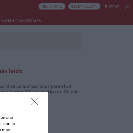
REGÍSTRATE
INICIAR SESIÓN
BUSCAR
RMACÉUTICO HOSPITALES
ás leído
cord de comunicaciones para el 24
eso Nacional Farmacéutico de Oviedo
sonal or
ection to
ou may