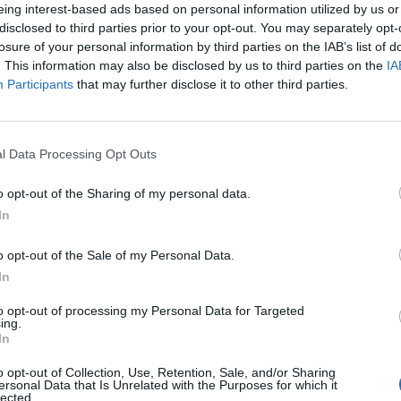
eing interest-based ads based on personal information utilized by us or
disclosed to third parties prior to your opt-out. You may separately opt-
losure of your personal information by third parties on the IAB’s list of
. This information may also be disclosed by us to third parties on the
IA
Participants
that may further disclose it to other third parties.
imera «Distinción de
l Data Processing Opt Outs
o de Farmacéuticos de
o opt-out of the Sharing of my personal data.
In
/11/2017
o opt-out of the Sale of my Personal Data.
 Plan para la lucha contra el SIDA del País Vasco, recibió
In
legio Oficial de Farmacéuticos de Bizkaia (COFBI) como
oración por parte de las farmacias». El acto tuvo lugar
to opt-out of processing my Personal Data for Targeted
n motivo del encuentro anual de colegiados.
ing.
In
han realizado el test rápido del
o opt-out of Collection, Use, Retention, Sale, and/or Sharing
ersonal Data that Is Unrelated with the Purposes for which it
as desde 2009
lected.