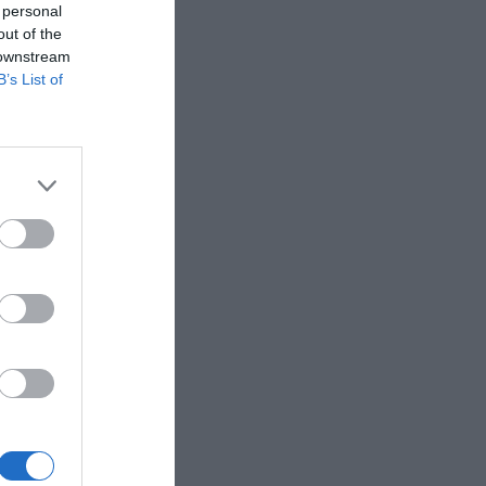
 personal
out of the
 downstream
B’s List of