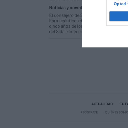
Opted 
Noticias y novedades
Redacción
04
El consejero de Salud de Gobierno vasco
Farmacéuticos del País Vasco, Pedro Riv
cinco años de los test rápidos del VIH e
del Sida e Infecciones de Transmisión sex
ACTUALIDAD
TU 
REGÍSTRATE
QUIÉNES SOM