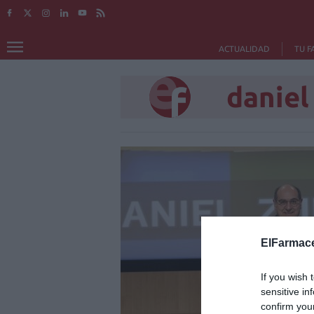
ACTUALIDAD
TU F
daniel
ElFarmace
If you wish 
sensitive in
confirm you