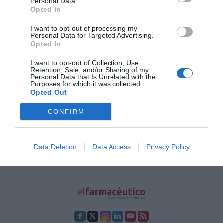
Personal Data.
Opted In
DAGA, especialista en almohadillas y mantas
eléctricas y el único fabricante nacional en la
confección de calor textil, presenta su
I want to opt-out of processing my
Almohadilla Terapéutica Pectoral Mamaterm,
Personal Data for Targeted Advertising.
la única referencia en el mercado que por su
Opted In
ergonomía se adapta al pecho de la mujer
sea cuál sea su forma y talla para
I want to opt-out of Collection, Use,
proporcionar el máximo confort.
Retention, Sale, and/or Sharing of my
Personal Data that Is Unrelated with the
Purposes for which it was collected.
Opted Out
Lo más leído
CONFIRM
Récord de comunicaciones para el 24 Congreso Nacional
Farmacéutico de Oviedo
Data Deletion
Data Access
Privacy Policy