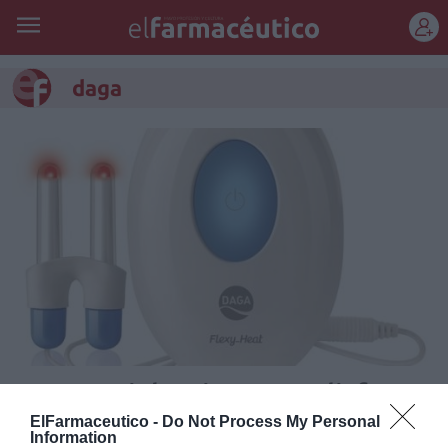
REGÍSTRATE
daga
Daga antialergias, para disfrutar
de la primavera
ElFarmaceutico -
Do Not Process My Personal
Information