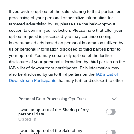
Noticias y novedades
Redacción
11/04/2018
Para aliviar los molestos síntomas derivados de la alergia provocada
If you wish to opt-out of the sale, sharing to third parties, or
por rinitis o fiebre del heno, Daga dispone de un práctico dispositivo
processing of your personal or sensitive information for
que utiliza fototerapia sin efectos secundarios y a partir de sesiones
targeted advertising by us, please use the below opt-out
de 3 minutos se empieza a notar su efecto, calmando y disminuyendo
la sensación de picor y malestar.
section to confirm your selection. Please note that after your
opt-out request is processed you may continue seeing
interest-based ads based on personal information utilized by
Daga lanza sus vendajes térmicos y
us or personal information disclosed to third parties prior to
ergonómicos Flexyheat
your opt-out. You may separately opt-out of the further
Noticias y novedades
Redacción
disclosure of your personal information by third parties on the
13/09/2015
IAB’s list of downstream participants. This information may
Practicar deporte es beneficioso tanto para
also be disclosed by us to third parties on the
IAB’s List of
la salud física como para el bienestar
psicológico. Sin embargo, mientras se
Downstream Participants
that may further disclose it to other
realiza se puede sufrir alguna lesión. La línea
third parties.
Flexyheat Sport de Daga supone una
novedad y aporta la solución para los dolores
Personal Data Processing Opt Outs
musculares desde el inicio de la lesión.
I want to opt-out of the Sharing of my
Almohadilla Terapéutica Pectoral
personal data.
Opted In
Mamaterm
Noticias y novedades
Redacción
I want to opt-out of the Sale of my
29/10/2014