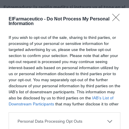
Extremadura: la región medita si instaura ya el tope en el
copago de los pensionistas
ElFarmaceutico -
Do Not Process My Personal
Noticias y novedades
Redacción
23/03/2013
Information
El Servicio Extremeño de Salud está analizando si establece ya el
nuevo tope que evitaría de forma automática el abono de más de los
pensionistas al sistema de aportación farmacéutica.
If you wish to opt-out of the sale, sharing to third parties, or
processing of your personal or sensitive information for
targeted advertising by us, please use the below opt-out
Extremadura: a la espera de los nuevos tramos en el
section to confirm your selection. Please note that after your
copago farmacéutico
opt-out request is processed you may continue seeing
Noticias y novedades
Redacción
07/02/2013
interest-based ads based on personal information utilized by
El Gobierno de Extremadura implantará el nuevo sistema de topes
us or personal information disclosed to third parties prior to
para que los pensionistas no paguen de más en las farmacias cuando
your opt-out. You may separately opt-out of the further
el Ejecutivo central establezca los nuevos tramos en la escala del
copago que va desde los 18.000 euros a los 100.000 euros.
disclosure of your personal information by third parties on the
IAB’s list of downstream participants. This information may
also be disclosed by us to third parties on the
IAB’s List of
El SES reembolsará 1 millón de euros del copago a los
Downstream Participants
that may further disclose it to other
pensionistas
third parties.
Noticias y novedades
Redacción
10/01/2013
El Servicio Extremeño de Salud ya está reembolsando los 1.037.621
Personal Data Processing Opt Outs
euros procedentes del exceso de aportación de los pensionistas de
esta Comunidad al nuevo sistema de pago farmacéutico. El