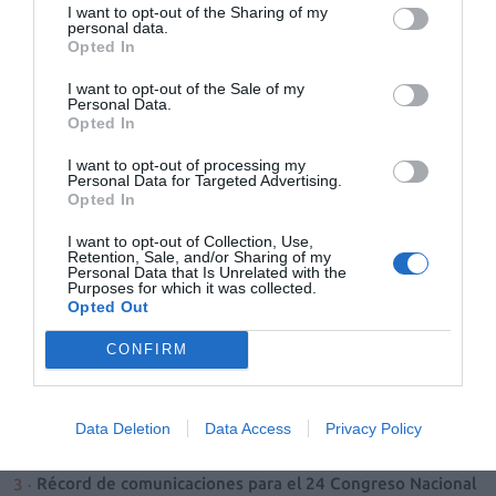
I want to opt-out of the Sharing of my
reembolso se está efectuando en tres tandas.
personal data.
Opted In
Extremadura: a partir de enero los pensionistas no
I want to opt-out of the Sale of my
adelantarán dinero por el copago
Personal Data.
Opted In
Noticias y novedades
Redacción
15/11/2012
Principios de 2013. Ésta es la fecha que calcula la Consejería de Salud
I want to opt-out of processing my
para que los pensionistas dejen de adelantar dinero por copago cada
Personal Data for Targeted Advertising.
vez que vayan a retirar medicinas y su aportación rebase los 8 euros o
Opted In
los 18 euros mensuales.
I want to opt-out of Collection, Use,
Retention, Sale, and/or Sharing of my
1
2
3
4
5
6
Personal Data that Is Unrelated with the
Purposes for which it was collected.
Opted Out
Lo más leído
CONFIRM
Nueva edición de Kardia Select para titulares de
farmacia: claves para decidir con criterio
Data Deletion
Data Access
Privacy Policy
La farmacia, un apoyo esencial en el cuidado infantil
Récord de comunicaciones para el 24 Congreso Nacional