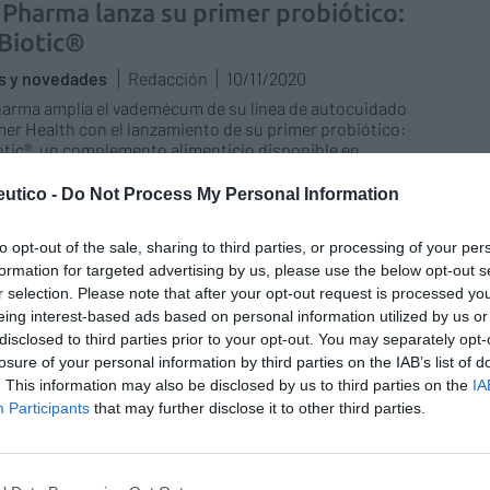
 Pharma lanza su primer probiótico:
Biotic®
as y novedades
Redacción
10/11/2020
arma amplía el vademécum de su línea de autocuidado
r Health con el lanzamiento de su primer probiótico:
tic®, un complemento alimenticio disponible en
 de 10 sobres de 2,5 g.
utico -
Do Not Process My Personal Information
 Regularidad, el primer comprimido
to opt-out of the sale, sharing to third parties, or processing of your per
tecnología bicapa que mantiene la
formation for targeted advertising by us, please use the below opt-out s
aridad del tránsito intestinal y el
r selection. Please note that after your opt-out request is processed y
ado de la mucosa
eing interest-based ads based on personal information utilized by us or
disclosed to third parties prior to your opt-out. You may separately opt-
as y novedades
Redacción
23/10/2020
losure of your personal information by third parties on the IAB’s list of
gularidad, de Uriach, es el nuevo complemento
. This information may also be disclosed by us to third parties on the
IA
icio que contribuye a mantener la regularidad del
Participants
that may further disclose it to other third parties.
o intestinal y cuida de la mucosa intestinal gracias a su
gía bicapa.