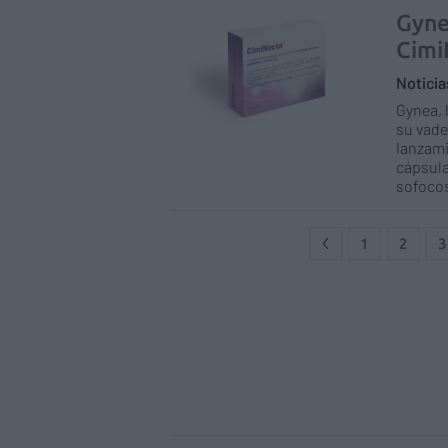
Gyne
Cim
Notici
Gynea, 
su vade
lanzami
cápsula
sofocos
1
2
3