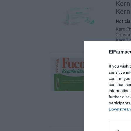
Kern
Kern
Notici
Kern Ph
Consume
KernBio
envases
ElFarmace
Fuca
If you wish 
con 
sensitive in
regul
confirm you
cuid
continue se
information 
Notici
further disc
Fuca Re
participants
aliment
Downstream 
tránsit
tecnolo