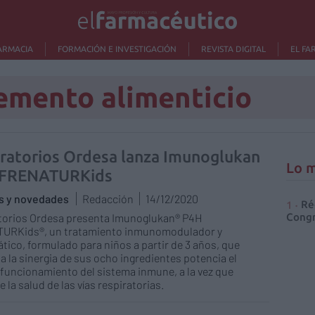
ARMACIA
FORMACIÓN E INVESTIGACIÓN
REVISTA DIGITAL
EL FA
emento alimenticio
ratorios Ordesa lanza Imunoglukan
Lo m
 FRENATURKids
as y novedades
Redacción
14/12/2020
Ré
torios Ordesa presenta Imunoglukan® P4H
Congr
URKids®, un tratamiento inmunomodulador y
tico, formulado para niños a partir de 3 años, que
 a la sinergia de sus ocho ingredientes potencia el
funcionamiento del sistema inmune, a la vez que
 la salud de las vías respiratorias.