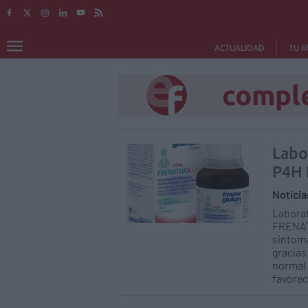
ACTUALIDAD
TU F
compl
Labo
P4H
Notici
Labora
FRENAT
sintomá
gracias
normal 
favorece