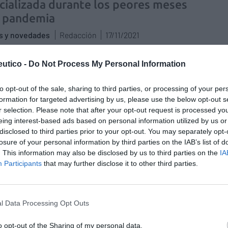
cializada durante los peores meses
a pandemia
as y novedades
Redacción
17/11/2021
farmacéuticos de Valladolid
utico -
Do Not Process My Personal Information
orarán con la Guardia Civil en la
ección de mayores y colectivos
to opt-out of the sale, sharing to third parties, or processing of your per
formation for targeted advertising by us, please use the below opt-out s
erables
r selection. Please note that after your opt-out request is processed y
as y novedades
Redacción
25/02/2021
eing interest-based ads based on personal information utilized by us or
disclosed to third parties prior to your opt-out. You may separately opt-
gio Oficial de Farmacéuticos (COF) de Valladolid
losure of your personal information by third parties on the IAB’s list of
ará con la Guardia Civil en la protección de mayores,
. This information may also be disclosed by us to third parties on the
IA
s con diversidad funcional y otros colectivos
lmente vulnerables ante fenómenos delincuenciales y
Participants
that may further disclose it to other third parties.
rácticas que atenten contra «su integridad física y/o su
d personal,» así como maltratos, abusos, violencia de
y/o doméstica, robos y estafas. Así es como se
la en el acuerdo de colaboración en el marco del “Plan
l Data Processing Opt Outs
eguridad” firmado entre Alejandro García Nogueiras,
nte del COF de Valladolid, y Juan Miguel Recio Álvarez,
o opt-out of the Sharing of my personal data.