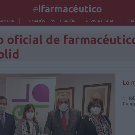
ARMACIA
FORMACIÓN E INVESTIGACIÓN
REVISTA DIGITAL
EL FA
o oficial de farmacéutic
olid
Lo m
Ré
Congr