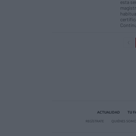
esta se
magistr
habitua
certifi
Continu
ACTUALIDAD
TU 
REGÍSTRATE
QUIÉNES SOM