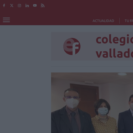
ACTUALIDAD
TU F
colegi
vallad