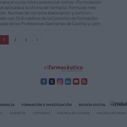
mana el curso mixto presencial-online «Formulación
al aplicada a la oficina de farmacia. Fórmulas más
les. Normas de correcta elaboración y control»,
cado con 10,8 créditos de la Comisión de Formación
ada de las Profesiones Sanitarias de Castilla y León.
1
2
3
FARMACIA
FORMACIÓN E INVESTIGACIÓN
REVISTA DIGITAL
EL FARM
OS
CONTACTO
COPYRIGHT
POLÍTICA DE COOKIES
POLÍTICA DE PRIVA