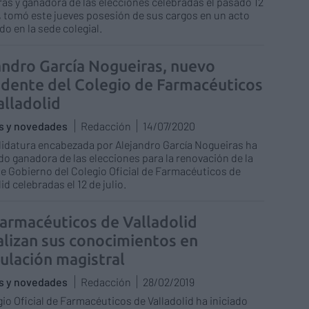
as y ganadora de las elecciones celebradas el pasado 12
o, tomó este jueves posesión de sus cargos en un acto
do en la sede colegial.
andro García Nogueiras, nuevo
idente del Colegio de Farmacéuticos
alladolid
as y novedades
Redacción
14/07/2020
idatura encabezada por Alejandro García Nogueiras ha
do ganadora de las elecciones para la renovación de la
e Gobierno del Colegio Oficial de Farmacéuticos de
id celebradas el 12 de julio.
farmacéuticos de Valladolid
alizan sus conocimientos en
ulación magistral
as y novedades
Redacción
28/02/2019
gio Oficial de Farmacéuticos de Valladolid ha iniciado