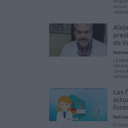
Nogueir
de juli
celebra
Alej
pres
de V
Notici
La cand
resulta
Junta d
Valladol
Los 
actu
form
Notici
El Cole