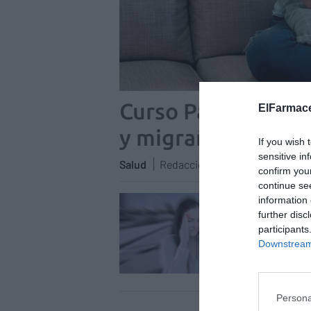
Curso Patologías d
ElFarmace
y migraña
If you wish 
sensitive in
Salud
Redacción
20/06/2019
confirm you
continue se
Curs
information 
further disc
Cefa
participants
Salud
Downstream 
Persona