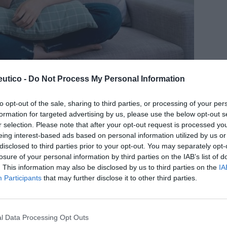
el SNC. Módulo 2. Cefalea
utico -
Do Not Process My Personal Information
to opt-out of the sale, sharing to third parties, or processing of your per
formation for targeted advertising by us, please use the below opt-out s
r selection. Please note that after your opt-out request is processed y
eing interest-based ads based on personal information utilized by us or
o Síndromes menores. Tema 7.
disclosed to third parties prior to your opt-out. You may separately opt-
losure of your personal information by third parties on the IAB’s list of
lea
. This information may also be disclosed by us to third parties on the
IA
13/07/2015
Participants
that may further disclose it to other third parties.
l Data Processing Opt Outs