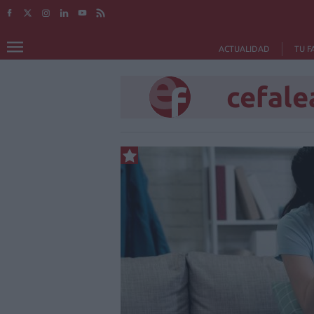
ACTUALIDAD
TU F
cefale