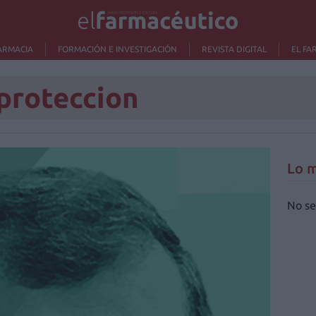
ARMACIA
FORMACIÓN E INVESTIGACIÓN
REVISTA DIGITAL
EL FA
proteccion
Lo m
No se