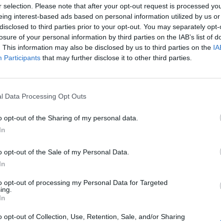
farmacias rurales, puntos de
r selection. Please note that after your opt-out request is processed y
ioprotección
eing interest-based ads based on personal information utilized by us or
disclosed to third parties prior to your opt-out. You may separately opt-
Luis Serrano
03/07/2024
losure of your personal information by third parties on the IAB’s list of
. This information may also be disclosed by us to third parties on the
IA
Participants
that may further disclose it to other third parties.
oblación en las zonas rurales de
id comienza a contar con un servicio
l Data Processing Opt Outs
ardioprotección en las farmacias
o opt-out of the Sharing of my personal data.
as y novedades
Redacción
18/11/2021
In
o opt-out of the Sale of my Personal Data.
farma cardioprotege todos sus
In
cenes
to opt-out of processing my Personal Data for Targeted
as y novedades
Redacción
20/12/2017
ing.
In
ma ha instalado un desfibrilador inteligente
omático en el exterior de cada uno de sus siete
o opt-out of Collection, Use, Retention, Sale, and/or Sharing