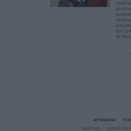
Fedefar
de últi
program
cardiop
precede
con la 
de Barc
ACTUALIDAD
TU 
REGÍSTRATE
QUIÉNES SOM