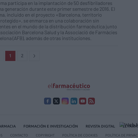
ma participa en la implantación de 50 desfibriladores
ma generación durante este primer semestre de 2016. El
a, incluido en el proyecto «Barcelona, territorio
rotegido», se enmarca en una colaboración sin
ntes en el mundo de la distribución farmacéutica junto
Asociación Barcelona Salud y la Associació de Farmàcies
elona (AFB), además de otras instituciones.
1
2
FARMACIA
FORMACIÓN E INVESTIGACIÓN
REVISTA DIGITAL
EL FARM
OS
CONTACTO
COPYRIGHT
POLÍTICA DE COOKIES
POLÍTICA DE PRIVA