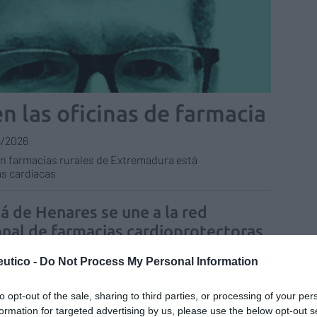
n las oficinas de farmacia
6/2026
en farmacias rurales de Extremadura está
s cardíacas
lá de Henares se une a la red
onal de farmacias cardioprotectoras
as y novedades
Redacción
09/10/2024
utico -
Do Not Process My Personal Information
to opt-out of the sale, sharing to third parties, or processing of your per
formation for targeted advertising by us, please use the below opt-out s