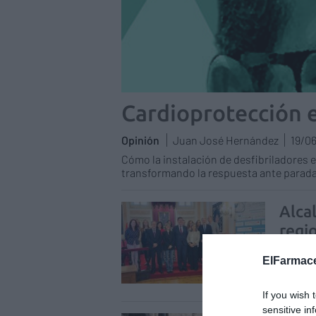
Cardioprotección e
Opinión
Juan José Hernández
19/0
Cómo la instalación de desfibriladores 
transformando la respuesta ante parada
Alca
regi
Notici
ElFarmace
If you wish 
sensitive in