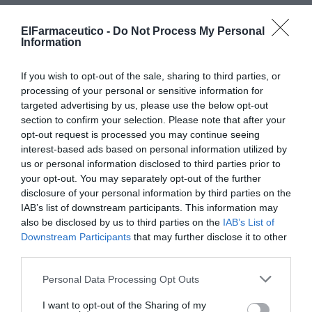
Los farmacéuticos catalanes presentaron los resultados
ElFarmaceutico -
Do Not Process My Personal
de tres campañas en el congreso de la FIP
Information
Noticias y novedades
Redacción
02/10/2018
¿Qué han logrado los farmacéuticos de Barcelona con las campañas
If you wish to opt-out of the sale, sharing to third parties, or
de prevención y detección precoz de los riesgos de padecer cáncer de
processing of your personal or sensitive information for
piel y diabetes? Y en clave Cataluña, ¿qué ha supuesto la implicación
targeted advertising by us, please use the below opt-out
de la red de farmacias centinela en la vigilancia sindrómica de la
gripe?
section to confirm your selection. Please note that after your
opt-out request is processed you may continue seeing
interest-based ads based on personal information utilized by
Fedefarma se suma a la prevención
us or personal information disclosed to third parties prior to
del melanoma
your opt-out. You may separately opt-out of the further
Noticias y novedades
Redacción
disclosure of your personal information by third parties on the
23/05/2018
IAB’s list of downstream participants. This information may
Fedefarma impulsa durante toda esta
also be disclosed by us to third parties on the
IAB’s List of
semana la campaña del Día Mundial del
Melanoma, conmemorado hoy, con el fin de
Downstream Participants
that may further disclose it to other
ayudar a las farmacias socias a implantar
third parties.
una campaña de salud alrededor de esta
patología a través de la cual apoyen y
Personal Data Processing Opt Outs
refuercen su labor de educación sanitaria.
I want to opt-out of the Sharing of my