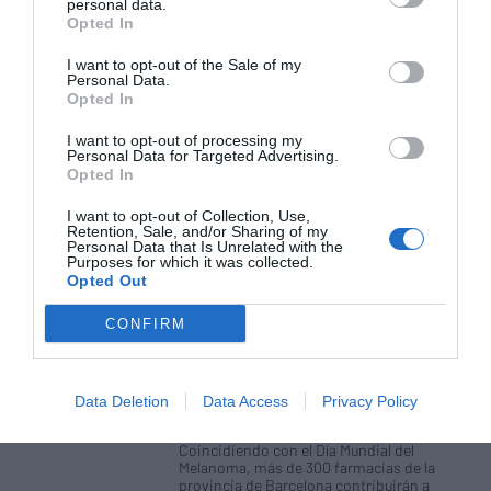
personal data.
La campaña «Antes de dejarte la
Opted In
piel, consulta» ya ha atendido a más
de 2.000 personas
I want to opt-out of the Sale of my
Noticias y novedades
Redacción
Personal Data.
08/06/2017
Opted In
Más de 2.000 personas ya han asistido a las
farmacias de Barcelona para prevenir y
I want to opt-out of processing my
Personal Data for Targeted Advertising.
detectar los riesgos de padecer un cáncer de
piel. Lo han hecho en el marco de la 2ª
Opted In
edición de la campaña «Antes de dejarte la
piel, consulta», que sigue en marcha a más
I want to opt-out of Collection, Use,
de 300 farmacias de la provincia hasta el 13
Retention, Sale, and/or Sharing of my
de junio, día Europeo de la Prevención del
Personal Data that Is Unrelated with the
Cáncer de Piel, con el patrocinio de Almirall,
Purposes for which it was collected.
Avène, Ladival y La Roche-Posay.
Opted Out
CONFIRM
Más de 300 farmacias de Barcelona
contribuirán a la prevención y
detección precoz del cáncer de piel
Data Deletion
Data Access
Privacy Policy
Noticias y novedades
Redacción
24/05/2017
Coincidiendo con el Día Mundial del
Melanoma, más de 300 farmacias de la
provincia de Barcelona contribuirán a