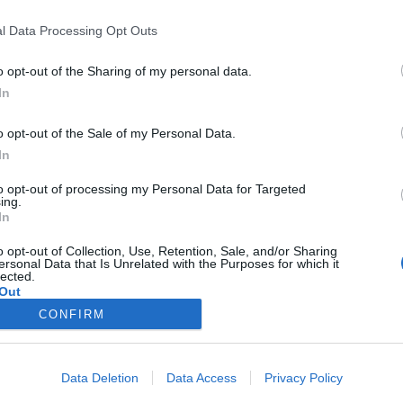
Guillermo Reparaz de la Serna
27/01/2014
l Data Processing Opt Outs
er excusa es buena para tratar de conseguir una beca
; tanto si se es un estudiante excepcional que quiere
o opt-out of the Sharing of my personal data.
 su currículum y trabajar en las universidades más
In
s en tal o cual campo, como si se es un estudiante
illante y se cree todavía que irse a Italia garantiza el
o opt-out of the Sale of my Personal Data.
o con desfile militar y salves marineras. Valen excusas
 idiomático, desde mejorar el inglés, hasta adquirir un
In
dioma que nos pueda ser útil en nuestra vida
onal (en nuestro campo despunta mucho el portugués,
to opt-out of processing my Personal Data for Targeted
ing.
mplo).
In
o opt-out of Collection, Use, Retention, Sale, and/or Sharing
ersonal Data that Is Unrelated with the Purposes for which it
lected.
Out
CONFIRM
Data Deletion
Data Access
Privacy Policy