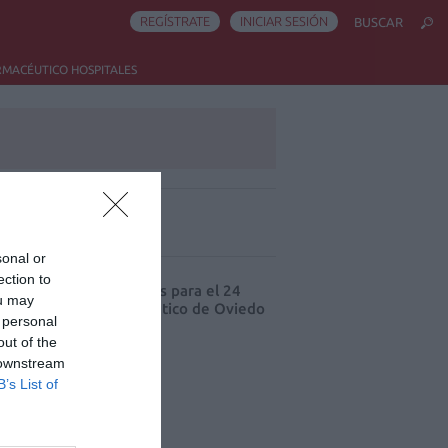
REGÍSTRATE
INICIAR SESIÓN
BUSCAR
RMACÉUTICO HOSPITALES
ás leído
sonal or
ection to
cord de comunicaciones para el 24
ou may
eso Nacional Farmacéutico de Oviedo
 personal
out of the
 downstream
B’s List of