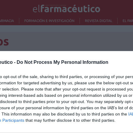
ARMACIA
FORMACIÓN E INVESTIGACIÓN
REVISTA DIGITAL
EL FA
os
utico -
Do Not Process My Personal Information
os»
Lo m
to opt-out of the sale, sharing to third parties, or processing of your per
formation for targeted advertising by us, please use the below opt-out s
Ré
que ocasiona la podredumbre de las uvas al final de la
r selection. Please note that after your opt-out request is processed y
Congr
s tipos de infecciones: la podredumbre gris, resultado
eing interest-based ads based on personal information utilized by us or
nes de humedad y que produce la pérdida de los racimos
disclosed to third parties prior to your opt-out. You may separately opt-
ble, que ocurre cuando a unas condiciones de humedad
losure of your personal information by third parties on the IAB’s list of
do así los típicos vinos de postre dulces como los
. This information may also be disclosed by us to third parties on the
IA
Participants
that may further disclose it to other third parties.
n, pan y al vino, vino