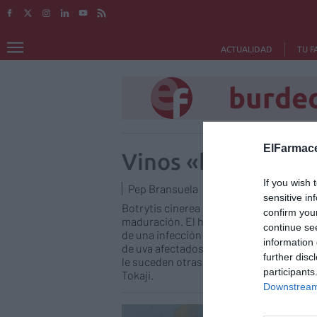
ACTUALIDAD
TU F
burde
ElFarmace
Vinos «botritizad
If you wish 
Pep Bransuela
29/07/2014
sensitive in
Botrytis cinerea es el nombre del hongo 
confirm you
maduración. El hongo ocasiona diferente
continue se
de una infección de plantas en condicio
information 
de uva afectados; y la podredumbre no
further disc
le suceden otras de sequedad, producien
participants
Tokaji.
Downstream 
Al pa