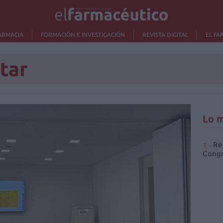
ARMACIA
FORMACIÓN E INVESTIGACIÓN
REVISTA DIGITAL
EL FA
tar
Lo m
Ré
Congr