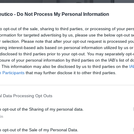
utico -
Do Not Process My Personal Information
to opt-out of the sale, sharing to third parties, or processing of your per
formation for targeted advertising by us, please use the below opt-out s
r selection. Please note that after your opt-out request is processed y
a formación docente y el
eing interest-based ads based on personal information utilized by us or
disclosed to third parties prior to your opt-out. You may separately opt-
l del residente en la
losure of your personal information by third parties on the IAB’s list of
. This information may also be disclosed by us to third parties on the
IA
para enseñar’
Participants
that may further disclose it to other third parties.
a salud mental y la simulación clínica como pilares clave
l Data Processing Opt Outs
o opt-out of the Sharing of my personal data.
calm, complemento alimenticio que
In
iene el bienestar emocional, mental
ico
o opt-out of the Sale of my Personal Data.