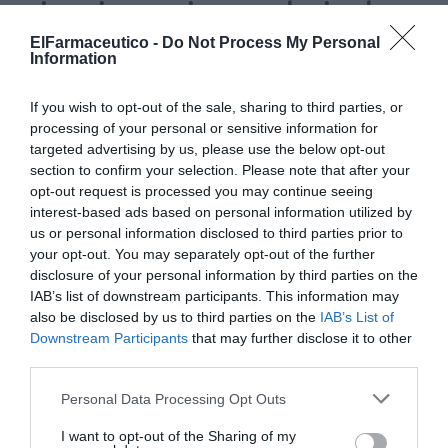
primaria consigue reducir el
consumo crónico de
ElFarmaceutico -
Do Not Process My Personal
Information
benzodiacepinas en Andalucía
If you wish to opt-out of the sale, sharing to third parties, or
Noticias y novedades
Redacción
26/05/2023
processing of your personal or sensitive information for
26º Congreso Nacional de la Sociedad Española de Farmacéuticos de
targeted advertising by us, please use the below opt-out
Atención Primaria
section to confirm your selection. Please note that after your
opt-out request is processed you may continue seeing
Los farmacéuticos murcianos
interest-based ads based on personal information utilized by
presentan un programa sobre el uso
us or personal information disclosed to third parties prior to
racional de las benzodiacepinas
your opt-out. You may separately opt-out of the further
Noticias y novedades
Redacción
disclosure of your personal information by third parties on the
17/12/2019
IAB’s list of downstream participants. This information may
La «Estrategia en farmacia comunitaria. Uso
also be disclosed by us to third parties on the
IAB’s List of
racional de Benzodiazepinas. Programa de
desmedicalización Yonomebenzo Molina de
Downstream Participants
that may further disclose it to other
Segura» fue presentada en rueda de prensa,
third parties.
el lunes 16 de diciembre, en el Salón de
Plenos del Ayuntamiento molinense.
Personal Data Processing Opt Outs
Del fenobarbital a las benzodiacepinas
I want to opt-out of the Sharing of my