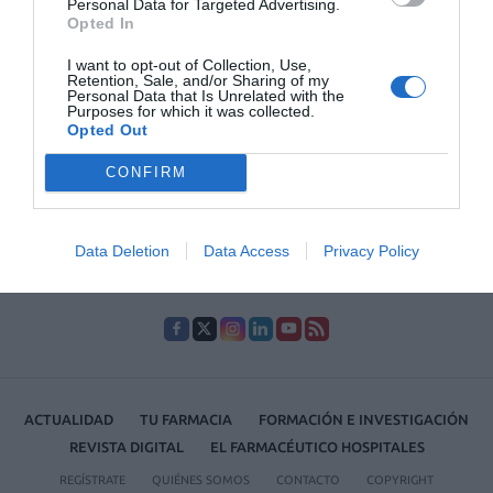
orina, favorecida por el hecho de crearse en la zona un
Personal Data for Targeted Advertising.
microambiente húmedo en razón de la presencia del pañal durante
Opted In
muchas horas seguidas.
I want to opt-out of Collection, Use,
Retention, Sale, and/or Sharing of my
Personal Data that Is Unrelated with the
Purposes for which it was collected.
Lo más leído
Opted Out
CONFIRM
No se han encontrado artículos
Data Deletion
Data Access
Privacy Policy
ACTUALIDAD
TU FARMACIA
FORMACIÓN E INVESTIGACIÓN
REVISTA DIGITAL
EL FARMACÉUTICO HOSPITALES
REGÍSTRATE
QUIÉNES SOMOS
CONTACTO
COPYRIGHT