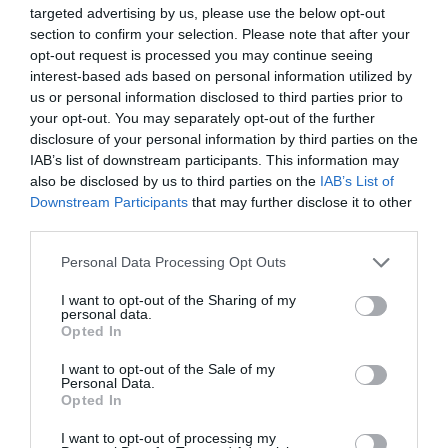
Noticias y novedades
Redacción
02/11/2017
targeted advertising by us, please use the below opt-out
section to confirm your selection. Please note that after your
Laboratorios LETI presenta Letibalm Junior Lip Repair, un nuevo
bálsamo reparador de nariz y labios concebido específicamente para
opt-out request is processed you may continue seeing
niños de 6 a 12 años.
interest-based ads based on personal information utilized by
us or personal information disclosed to third parties prior to
Carmex, el primer bálsamo con
your opt-out. You may separately opt-out of the further
historia
disclosure of your personal information by third parties on the
IAB’s list of downstream participants. This information may
Noticias y novedades
Redacción
21/12/2015
also be disclosed by us to third parties on the
IAB’s List of
Downstream Participants
that may further disclose it to other
Alfred Woelbing, creador de Carmex, sufría
de calenturas, pero gracias a su espíritu
third parties.
emprendedor y su habilidad para la química
casera, pudo solucionar por sí mismo su
Personal Data Processing Opt Outs
problema gracias a la creación de un
remedio hecho a mano que, en 1937, empezó
I want to opt-out of the Sharing of my
a producir como Carmex.
personal data.
Opted In
Estudio de mercado: bálsamos bebé y papel del
farmacéutico
I want to opt-out of the Sale of my
Personal Data.
Gestión 360
Redacción
24/02/2011
Opted In
Los preparados tópicos para la zona perianal del bebé se formulan
con objeto de proteger la piel de la acción irritativa local de heces y
I want to opt-out of processing my