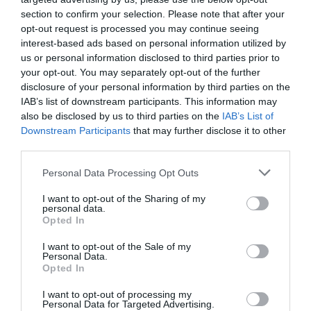
nueva campaña de las farmacias
section to confirm your selection. Please note that after your
Apoteca Natura
opt-out request is processed you may continue seeing
Noticias y novedades
Redacción
interest-based ads based on personal information utilized by
25/04/2023
us or personal information disclosed to third parties prior to
El objetivo de la campaña es proporcionar
your opt-out. You may separately opt-out of the further
consejos personalizados sobre productos,
disclosure of your personal information by third parties on the
alimentación y estilo de vida, así como
identificación de los factores de riesgo de
IAB’s list of downstream participants. This information may
los trastornos digestivos más habituales
also be disclosed by us to third parties on the
IAB’s List of
Downstream Participants
that may further disclose it to other
Farmacias Apoteca Natura: consejos
third parties.
personalizados para dormir mejor
Personal Data Processing Opt Outs
Noticias y novedades
Redacción
17/03/2023
I want to opt-out of the Sharing of my
personal data.
Opted In
Apoteca Natura España celebra su
décimo aniversario bajo el lema “La
I want to opt-out of the Sale of my
salud tiene el color de la
Personal Data.
naturaleza”
Opted In
Noticias y novedades
Redacción
I want to opt-out of processing my
20/07/2022
Personal Data for Targeted Advertising.