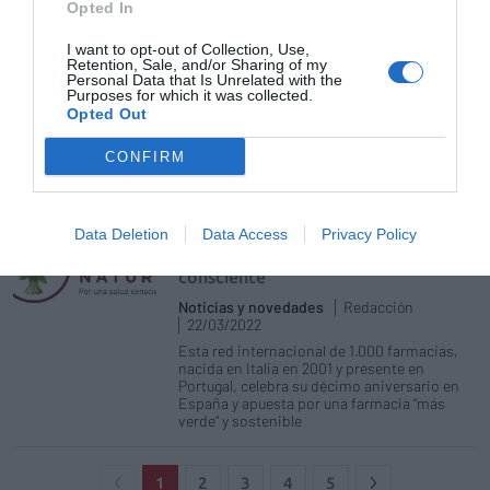
Opted In
Apoteca Natura se incorpora a la
I want to opt-out of Collection, Use,
Unión Europea de Farmacias
Retention, Sale, and/or Sharing of my
Sociales
Personal Data that Is Unrelated with the
Purposes for which it was collected.
Noticias y novedades
Redacción
Opted Out
08/04/2022
Apoteca Natura cuenta con más de 1.000
CONFIRM
farmacias independientes afiliadas entre
Italia, España y Portugal
Data Deletion
Data Access
Privacy Policy
Farmacias Apoteca Natura: la
ecología del consejo por una salud
consciente
Noticias y novedades
Redacción
22/03/2022
Esta red internacional de 1.000 farmacias,
nacida en Italia en 2001 y presente en
Portugal, celebra su décimo aniversario en
España y apuesta por una farmacia “más
verde” y sostenible
1
2
3
4
5