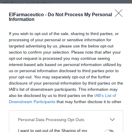
Síndrome metabólico
Salud
Redacción
08/07/2011
ElFarmaceutico -
Do Not Process My Personal
Definición Las primeras referencias del síndrome metabólico (SM)
Information
datan de la década de 1920; sin embargo, su término no fue acuñado
hasta finales de la década de 1970 para definir la concurrencia, en un
mismo individuo, de distintas situaciones clínicas y factores de
If you wish to opt-out of the sale, sharing to third parties, or
riesgo directamente relacionados con la obesidad, la diabetes y las
processing of your personal or sensitive information for
enfermedades cardiovasculares, entre otros; si bien, no fue
targeted advertising by us, please use the below opt-out
formalmente propuesto y unificado hasta 1999 por un grupo consultor
de la OMS. El síndrome metabólico –también denominado Síndrome
section to confirm your selection. Please note that after your
X, de Reaven, de insulinorresistencia, síndrome plurimetabólico o
opt-out request is processed you may continue seeing
CHAOS– se define como la conjunción de varias enfermedades o
interest-based ads based on personal information utilized by
factores de riesgo en un mismo individuo que aumentan la
probabilidad de padecer una enfermedad cardiovascular o diabetes
us or personal information disclosed to third parties prior to
mellitus.
your opt-out. You may separately opt-out of the further
disclosure of your personal information by third parties on the
IAB’s list of downstream participants. This information may
Legionelosis, un año más
also be disclosed by us to third parties on the
IAB’s List of
Salud
Redacción
09/06/2011
Downstream Participants
that may further disclose it to other
third parties.
«Los medicamentos son los únicos productos que tienen
control tanto en la importación como en la
Personal Data Processing Opt Outs
exportación»
I want to opt-out of the Sharing of my