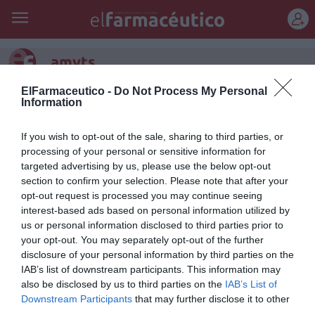
REGÍSTRATE
amyts
ElFarmaceutico -
Do Not Process My Personal
La AMYTS pide la retirada del
Information
anteproyecto de ley de
If you wish to opt-out of the sale, sharing to third parties, or
Farmacia de la Comunidad de
processing of your personal or sensitive information for
Madrid
targeted advertising by us, please use the below opt-out
section to confirm your selection. Please note that after your
Noticias y novedades
Redacción
07/09/2018
opt-out request is processed you may continue seeing
interest-based ads based on personal information utilized by
La Asociación de Médicos y Titulados Superiores de Madrid (AMYTS)
ha hecho público un comunicado en el que pide la retirada del
us or personal information disclosed to third parties prior to
anteproyecto de ley de Farmacia de la Comunidad de Madrid, al
your opt-out. You may separately opt-out of the further
tiempo que solicita la justificación por parte de la Comunidad de
disclosure of your personal information by third parties on the
Madrid de la necesidad de una modificación estructural en la
asistencia que haga necesarios los cambios que propone el
IAB’s list of downstream participants. This information may
anteproyecto y la apertura de un diálogo transparente entre la
also be disclosed by us to third parties on the
IAB’s List of
Consejería y las profesiones afectadas «para resolver los problemas
Downstream Participants
that may further disclose it to other
reales de la sanidad madrileña».
third parties.