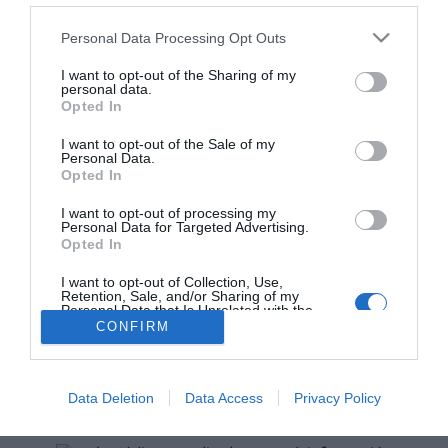
Personal Data Processing Opt Outs
Lo más leído
I want to opt-out of the Sharing of my
personal data.
No se han encontrado artículos
Opted In
I want to opt-out of the Sale of my
Personal Data.
Opted In
I want to opt-out of processing my
Personal Data for Targeted Advertising.
Opted In
I want to opt-out of Collection, Use,
Retention, Sale, and/or Sharing of my
Personal Data that Is Unrelated with the
Purposes for which it was collected.
CONFIRM
ACTUALIDAD
TU FARMACIA
FORMACIÓN E INVESTIGACIÓN
Opted Out
REVISTA DIGITAL
EL FARMACÉUTICO HOSPITALES
REGÍSTRATE
QUIÉNES SOMOS
CONTACTO
COPYRIGHT
Data Deletion
Data Access
Privacy Policy
POLÍTICA DE COOKIES
POLÍTICA DE PRIVACIDAD
CONDICIONES DE USO