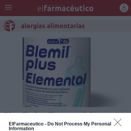
REGÍSTRATE
alergias alimentarias
Blemil plus Elemental, la nueva
fórmula para lactantes con
ElFarmaceutico -
Do Not Process My Personal
Information