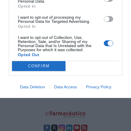
Personal Data.
Europea (PGEU), se suman desde hoy a una campaña paneuropea de
sensibilización sobre anafilaxia y alergias alimentarias, promovida
Opted In
por la Academia Europea de Alergia e Inmunología Clínica (EAACI).
I want to opt-out of processing my
Personal Data for Targeted Advertising.
Opted In
Lo más leído
I want to opt-out of Collection, Use,
Retention, Sale, and/or Sharing of my
Personal Data that Is Unrelated with the
Nueva edición de Kardia Select para titulares de
Purposes for which it was collected.
farmacia: claves para decidir con criterio
Opted Out
La farmacia, un apoyo esencial en el cuidado infantil
CONFIRM
Récord de comunicaciones para el 24 Congreso Nacional
Farmacéutico de Oviedo
Data Deletion
Data Access
Privacy Policy