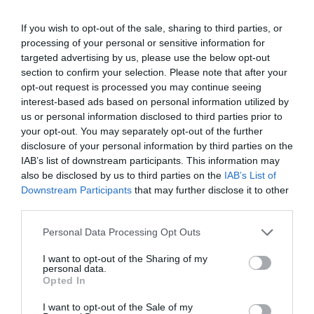
alergias alimentarias severas
If you wish to opt-out of the sale, sharing to third parties, or
Noticias y novedades
Redacción
13/09/2017
processing of your personal or sensitive information for
Blemil, la marca de leches y fórmulas infantiles de Laboratorios
targeted advertising by us, please use the below opt-out
Ordesa, completa su gama de fórmulas para el tratamiento dietético
de la alergia a la proteína de la leche de vaca con el lanzamiento de
section to confirm your selection. Please note that after your
Blemil plus Elemental, una fórmula infantil con una alta tolerancia y
opt-out request is processed you may continue seeing
digestibilidad para el tratamiento dietético de lactantes y niños.
interest-based ads based on personal information utilized by
us or personal information disclosed to third parties prior to
Laboratorios Ordesa busca soluciones a las alergias
your opt-out. You may separately opt-out of the further
alimentarias con el proyecto SOLMILK
disclosure of your personal information by third parties on the
Noticias y novedades
IAB’s list of downstream participants. This information may
Redacción
18/12/2015
also be disclosed by us to third parties on the
IAB’s List of
Sólo en Europa más de 17 millones de personas tienen alergia a algún
alimento, especialmente niños y jóvenes. En España, el porcentaje de
Downstream Participants
that may further disclose it to other
alérgicos en el primer año de vida se sitúa entre el 0,36% y el 1,95%.
third parties.
La leche ocupa el tercer lugar en las patologías alérgicas por detrás del
huevo y el pescado.
Personal Data Processing Opt Outs
La farmacia española se une a una campaña europea de
I want to opt-out of the Sharing of my
personal data.
información sobre anafilaxia y alergias alimentarias
Opted In
Noticias y novedades
Redacción
02/03/2015
Las farmacias españolas, a través de la Agrupación Farmacéutica
I want to opt-out of the Sale of my