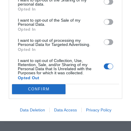
de Farmacia de Albacete. En esta cita con el
personal data.
alumnado se proyectará el documental
Opted In
«India, la farmacia del mundo» y se contará
con la ponencia del profesor de Derecho
Constitucional de la Universidad Pontificia
I want to opt-out of the Sale of my
Personal Data.
Comillas de Madrid, Antonio Pérez Miras,
Opted In
experto en Derecho Sanitario y miembro de
la Asociación de Juristas de la Salud.
I want to opt-out of processing my
Personal Data for Targeted Advertising.
I Congreso Intersanitario Estatal
Opted In
para Estudiantes
I want to opt-out of Collection, Use,
Noticias y novedades
Redacción
Retention, Sale, and/or Sharing of my
04/09/2014
Personal Data that Is Unrelated with the
Purposes for which it was collected.
El Congreso Intersanitario Estatal para
Opted Out
Estudiantes (CIEE) constituye la primera
edición de un ambicioso evento que busca
unir a estudiantes de la salud de todo el país,
CONFIRM
más concretamente Farmacia, Enfermería y
Medicina.
Data Deletion
Data Access
Privacy Policy
Lo más leído