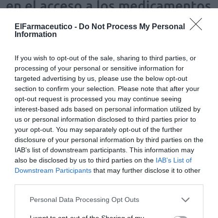
en el acceso a los medicamentos
y a la salud a nivel global»
ElFarmaceutico -
Do Not Process My Personal
Information
Noticias y novedades
Redacción
25/01/2018
Farmamundi presenta una nueva oferta formativa en la Universidad
de Castilla-La Mancha para los próximos 14 y 15 de febrero,
If you wish to opt-out of the sale, sharing to third parties, or
concretamente en la Facultad de Farmacia de su campus de Albacete,
processing of your personal or sensitive information for
con la desigualdad en el acceso a la salud y a los medicamentos como
targeted advertising by us, please use the below opt-out
temática principal. El curso cuenta con el respaldo del Ayuntamiento
de Albacete y otorga 0,5 créditos ECTS a aquellos estudiantes de las
section to confirm your selection. Please note that after your
titulaciones de grado de la UCLM.
opt-out request is processed you may continue seeing
interest-based ads based on personal information utilized by
us or personal information disclosed to third parties prior to
Alumnos de la Facultad de Farmacia
your opt-out. You may separately opt-out of the further
de Albacete debaten sobre las
patentes y el precio de los
disclosure of your personal information by third parties on the
medicamentos
IAB’s list of downstream participants. This information may
also be disclosed by us to third parties on the
IAB’s List of
Noticias y novedades
Redacción
01/02/2017
Downstream Participants
that may further disclose it to other
third parties.
Farmamundi inicia la actividad educativa de
2017 en Albacete con la tercera sesión del
seminario de cine «5 Historias sobre salud y
Personal Data Processing Opt Outs
derechos» que se realizará el jueves, 9 de
febrero, en el Salón de Grados de la Facultad
I want to opt-out of the Sharing of my