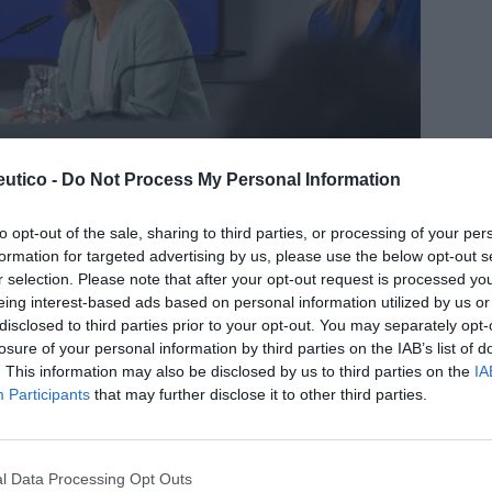
ma el sistema de copago
utico -
Do Not Process My Personal Information
 reducir desigualdades en
to opt-out of the sale, sharing to third parties, or processing of your per
edicamentos
formation for targeted advertising by us, please use the below opt-out s
r selection. Please note that after your opt-out request is processed y
/05/2026
eing interest-based ads based on personal information utilized by us or
disclosed to third parties prior to your opt-out. You may separately opt-
amos más progresivos, topes mensuales y mayor
losure of your personal information by third parties on the IAB’s list of
 pacientes crónicos
. This information may also be disclosed by us to third parties on the
IA
Participants
that may further disclose it to other third parties.
ña sigue mejorando en el acceso de
pacientes a los nuevos
icamentos
l Data Processing Opt Outs