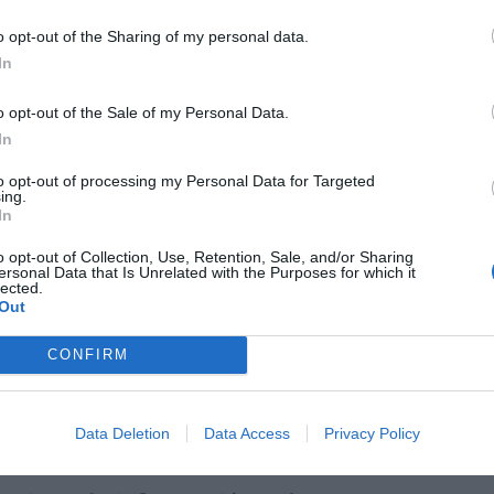
as y novedades
Redacción
27/05/2025
o opt-out of the Sharing of my personal data.
In
 influencia de las políticas
o opt-out of the Sale of my Personal Data.
cceso a medicamentos
In
/03/2016
to opt-out of processing my Personal Data for Targeted
bate la influencia de las políticas públicas de salud
ing.
es. La Jornada tendrá lugar hoy a las 18 horas en la
In
ltad de Medicina de la Universidad Complutense de
o opt-out of Collection, Use, Retention, Sale, and/or Sharing
ersonal Data that Is Unrelated with the Purposes for which it
lected.
Out
camentos huérfanos
/10/2011
CONFIRM
d se considera «rara» cuando pone en peligro la vida o
 que no afecta a más de 5 personas de cada 10.000, y
ano» cuando está destinado a tratar alguna de estas
Data Deletion
Data Access
Privacy Policy
ención.