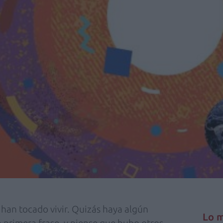
han tocado vivir. Quizás haya algún
Lo m
ta primera frase, y piense que hubo otros