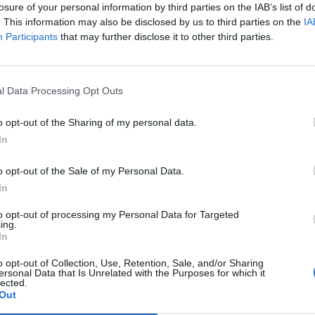
e por culpa de las carencias presupuestarias
losure of your personal information by third parties on the IAB’s list of
uestos, se debe al hecho de que su estructura
. This information may also be disclosed by us to third parties on the
IA
Participants
that may further disclose it to other third parties.
esita más presupuesto, en la certeza de que
l Data Processing Opt Outs
gnifica ahorrar costes mucho más elevados en
cción social. Lo que necesita la atención
o opt-out of the Sharing of my personal data.
star centrada en los medicamentos como
In
y apostar por la incorporación de otros
o opt-out of the Sale of my Personal Data.
articipación de los agentes sociales de los
In
s de salud y, en definitiva, por concebir la
s allá de la mera ausencia de enfermedad.
to opt-out of processing my Personal Data for Targeted
ing.
In
 real, con atribuciones y responsabilidades,
o opt-out of Collection, Use, Retention, Sale, and/or Sharing
os se hace imprescindible. Mantenerlos como
ersonal Data that Is Unrelated with the Purposes for which it
lected.
es un lujo que la sociedad no se puede
Out
al igual que para superar los grandes retos que