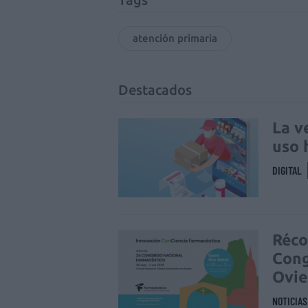
atención primaria
Destacados
La v
uso 
DIGITAL
Réco
Cong
Ovi
NOTICIA