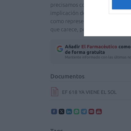
precisamos como especie para pode
implicación de los profesionales, 
como representantes y ejecutores 
que carece, por muy utópico que 
Añadir
El Farmacéutico
como 
de forma gratuita
Mantente informado con las últimas no
Documentos
EF 618 YA VIENE EL SOL
Tags