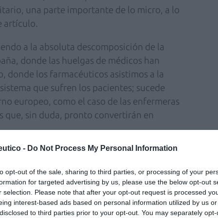
itario, una parte importante de lo micro, a lo
 artículo.
iendo a la absoluta descomposición de la
paña, donde las huelgas de médicos han
o, donde los farmacéuticos asistimos a la
 sistema que sufren los pacientes; sucede
rno europeo, como el caso de las enfermeras
s que, sin duda, pronto convertirán en
utico -
Do Not Process My Personal Information
vo ofrecer y recuperar una atención primaria
cias también, se ofrecía hace unos años.
to opt-out of the sale, sharing to third parties, or processing of your per
tópico que posiblemente no existió, pero que
formation for targeted advertising by us, please use the below opt-out s
es el sueño de los profesionales a los que
r selection. Please note that after your opt-out request is processed y
eing interest-based ads based on personal information utilized by us or
empos han pasado y que, si la atención
disclosed to third parties prior to your opt-out. You may separately opt-