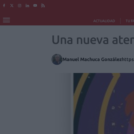
ACTUALIDAD
TU F
Una nueva aten
Manuel Machuca González
https