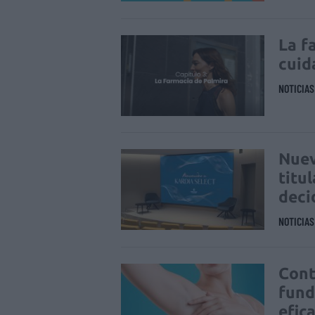
La f
cuid
NOTICIA
Nuev
titu
deci
NOTICIA
Cont
fund
efic