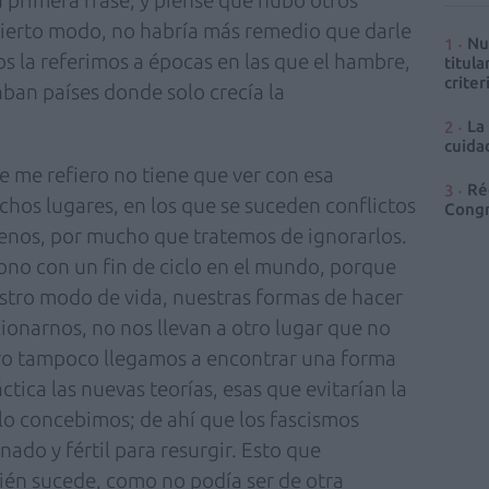
ierto modo, no habría más remedio que darle
Nu
pos la referimos a épocas en las que el hambre,
titula
criter
aban países donde solo crecía la
La
cuidad
e me refiero no tiene que ver con esa
Ré
chos lugares, en los que se suceden conflictos
Congr
jenos, por mucho que tratemos de ignorarlos.
iono con un fin de ciclo en el mundo, porque
tro modo de vida, nuestras formas de hacer
cionarnos, no nos llevan a otro lugar que no
Pero tampoco llegamos a encontrar una forma
ctica las nuevas teorías, esas que evitarían la
lo concebimos; de ahí que los fascismos
do y fértil para resurgir. Esto que
én sucede, como no podía ser de otra