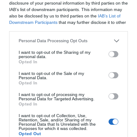
El farmacéutico es, en todo caso, el profesional
disclosure of your personal information by third parties on the
especialista en el medicamento, y debe ser actor
IAB’s list of downstream participants. This information may
fundamental en todo lo que al medicamento concierne,
also be disclosed by us to third parties on the
IAB’s List of
Downstream Participants
that may further disclose it to other
sea de uso animal o humano. Ya ejerza en laboratorio
third parties.
farmacéutico, distribuidor mayorista, hospital, oficina
de farmacia o comercial veterinaria.
Personal Data Processing Opt Outs
El farmacéutico (…) debe ser actor
I want to opt-out of the Sharing of my
personal data.
fundamental en todo lo que al medicamento
Opted In
concierne, sea de uso animal o humano
I want to opt-out of the Sale of my
Personal Data.
Opted In
Entre los profesionales veterinarios y farmacéuticos,
desde la fabricación, distribución, prescripción y
I want to opt-out of processing my
Personal Data for Targeted Advertising.
dispensación, hemos de conseguir las mayores
Opted In
garantías posibles en la utilización de uno de los más
preciados bienes del ser humano,
el medicamento
.
I want to opt-out of Collection, Use,
Retention, Sale, and/or Sharing of my
Personal Data that Is Unrelated with the
Nos jugamos la salud animal, y la humana también.
Purposes for which it was collected.
Opted Out