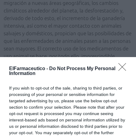
migración a nuevas áreas geográficas, los cambios
climáticos alrededor del planeta, la desforestación y,
derivado de todo esto, el incremento de la ganadería
intensiva, así como el mayor contacto con animales
salvajes y domésticos, propician que las posibilidades de
que las enfermedades de animales pasen a las personas
sean mayores. El correcto uso de los medicamentos de
uso animal se hace, por todo ello, imprescindible.
ElFarmaceutico -
Do Not Process My Personal
Nuestro objetivo prioritario es garantizar para el
Information
medicamento de uso animal las mismas garantías con
las que cuenta el medicamento de uso humano y que
If you wish to opt-out of the sale, sharing to third parties, or
tanto orgullo trajo a la profesión farmacéutica.
processing of your personal or sensitive information for
Buscaremos el apoyo de todos los sectores de la
targeted advertising by us, please use the below opt-out
section to confirm your selection. Please note that after your
profesión farmacéutica, la colaboración de la profesión
opt-out request is processed you may continue seeing
veterinaria y las administraciones responsables para
interest-based ads based on personal information utilized by
lograrlo.
us or personal information disclosed to third parties prior to
your opt-out. You may separately opt-out of the further