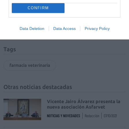
CONFIRM
Añadir
El Farmacéutico
como fuente preferida
de Google de forma gratuita
Mantente informado con las últimas noticias de actualidad.
ACTIVAR AHORA
Data Deletion
Data Access
Privacy Policy
Tags
farmacia veterinaria
Otras noticias destacadas
Vicente Jairo Álvarez presenta la
nueva asociación Asfarvet
NOTICIAS Y NOVEDADES
Redacción
07/10/2021