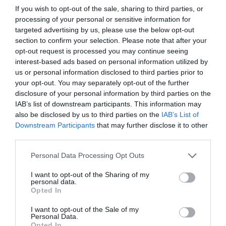
If you wish to opt-out of the sale, sharing to third parties, or
nuestro país».
processing of your personal or sensitive information for
targeted advertising by us, please use the below opt-out
En el hospital, Ugur conocería a Özlem Türeci, hija de
section to confirm your selection. Please note that after your
médico y bióloga, que a punto había estado de ingresar
opt-out request is processed you may continue seeing
en un convento. El día de su boda la novia vestía de
interest-based ads based on personal information utilized by
blanco, solo que era una bata de laboratorio a juego
us or personal information disclosed to third parties prior to
con la del novio, y así acudieron a la oficina del Registro
your opt-out. You may separately opt-out of the further
disclosure of your personal information by third parties on the
Civil. Al salir, los dos trabajaron unas horas en su propio
IAB’s list of downstream participants. This information may
laboratorio BioNTech, fundado en 2008 y dedicado al
also be disclosed by us to third parties on the
IAB’s List of
desarrollo y fabricación de inmunoterapias activas
Downstream Participants
that may further disclose it to other
basadas en ARN mensajero. En enero de 2020 la pareja
third parties.
se dispuso a trabajar para combatir el coronavirus y
Personal Data Processing Opt Outs
asignaron un gran número de empleados para diseñar
varios compuestos. En marzo ya habían atraído a Pfizer
I want to opt-out of the Sharing of my
personal data.
como socios, unidos para derrotar a la COVID-19. En
Opted In
otoño ya se anunció una tasa de eficacia superior al
90% para la vacuna, tras un ensayo preliminar.
I want to opt-out of the Sale of my
Personal Data.
Finalmente, la vacuna de Pfizer-BioNTech supera todos
Opted In