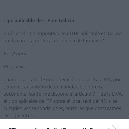
Tipo aplicable de ITP en Galicia
¿Cuál es el tipo impositivo en el ITP, aplicable en Galicia
por la compra del local de oficina de farmacia?
F.L. (Lugo)
Respuesta
Cuando se trate de una operación no sujeta a IVA, por
ser una transmisión de una unidad económica
autónoma, conforme dispone el artículo 7,1 de la LIVA,
el tipo aplicable de ITP sobre el local será del 4% si se
cumplen varias condiciones, entre las que destacamos
las siguientes:
• Que la empresa o el negocio profesional hubiera