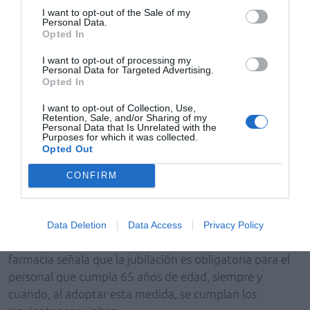
aplicará de oficio, sino que tendrá que solicitarlo el
I want to opt-out of the Sale of my
adquirente cuando presente la declaración del
Personal Data.
Opted In
impuesto.
I want to opt-out of processing my
Personal Data for Targeted Advertising.
Opted In
Jubilación
I want to opt-out of Collection, Use,
Retention, Sale, and/or Sharing of my
Personal Data that Is Unrelated with the
Uno de mis empleados va a cumplir 65 años y me ha
Purposes for which it was collected.
solicitado no jubilarse. ¿No está obligado a ello?
Opted Out
CONFIRM
S.L.L. (Madrid)
Respuesta
Data Deletion
Data Access
Privacy Policy
El art. 44 del Convenio colectivo marco para oficinas de
farmacia señala que la jubilación es obligatoria para el
personal que cumpla 65 años de edad, siempre y
cuando, al adoptar esta medida, se cumplan los