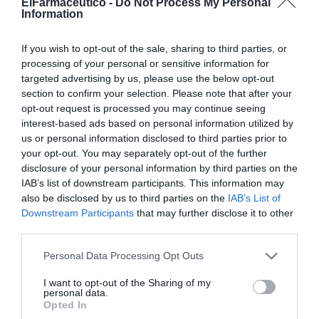
ElFarmaceutico -
Do Not Process My Personal
Information
venido ejerciendo efectivamente las actividades de su
objeto social durante un periodo superior a los dos años
If you wish to opt-out of the sale, sharing to third parties, or
anteriores al devengo del impuesto.
processing of your personal or sensitive information for
targeted advertising by us, please use the below opt-out
• Que el centro principal de gestión de la empresa o del
section to confirm your selection. Please note that after your
negocio profesional se encuentre ubicado en Galicia y
opt-out request is processed you may continue seeing
que se mantenga durante los cinco años siguientes a la
interest-based ads based on personal information utilized by
fecha de devengo del impuesto.
us or personal information disclosed to third parties prior to
your opt-out. You may separately opt-out of the further
disclosure of your personal information by third parties on the
• Durante el mismo periodo de cinco años el adquirente
IAB’s list of downstream participants. This information may
no podrá enajenar o desafectar los inmuebles objeto de
also be disclosed by us to third parties on the
IAB’s List of
tipo reducido, salvo reinversión en Galicia.
Downstream Participants
that may further disclose it to other
third parties.
Si se dejaran de cumplir los requisitos establecidos,
deberán pagarse la parte del impuesto que se hubiera
Personal Data Processing Opt Outs
dejado de ingresar y los intereses de demora.
I want to opt-out of the Sharing of my
personal data.
Preste atención, porque este tipo de gravamen no se
Opted In