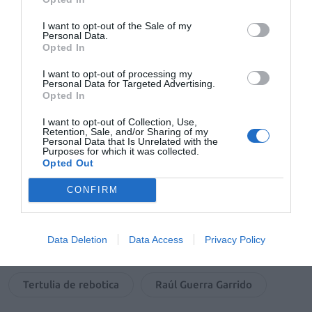
retretes de las islas del Sol Naciente. Dicen que ha
hecho furor entre los estreñidos, contumaces
I want to opt-out of the Sale of my
Personal Data.
consumidores de laxantes e historias siniestras. Dicen
Opted In
que cada usuario termina robando un rollo para
terminar de leerlo en casa y pronostican que es el único
I want to opt-out of processing my
Personal Data for Targeted Advertising.
soporte de papel capaz de resistir al avance del libro
Opted In
electrónico.
I want to opt-out of Collection, Use,
Retention, Sale, and/or Sharing of my
Personal Data that Is Unrelated with the
Añadir
El Farmacéutico
como fuente preferida
Purposes for which it was collected.
de Google de forma gratuita
Opted Out
Mantente informado con las últimas noticias de actualidad.
ACTIVAR AHORA
CONFIRM
Data Deletion
Data Access
Privacy Policy
Tags
Tertulia de rebotica
Raúl Guerra Garrido