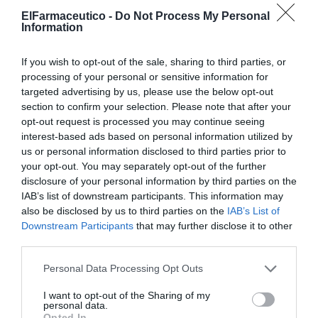
La isla de los hombres solos,
lo escribió con cabos de
ElFarmaceutico -
Do Not Process My Personal
lápices diferentes en el único papel al alcance de su
Information
mano, el papel cartón de los sacos de cemento de la
obra en que penaba sin redención de pena por el
If you wish to opt-out of the sale, sharing to third parties, or
trabajo forzado. La verdad es que cargaba de continuo
processing of your personal or sensitive information for
targeted advertising by us, please use the below opt-out
con un gran fardo de papeles enrollados y dormía sobre
section to confirm your selection. Please note that after your
él para que no se lo robaran. No era un problema de
opt-out request is processed you may continue seeing
propiedad intelectual sino de confort, el papel de los
interest-based ads based on personal information utilized by
sacos eran disputadísimos colchón y abrigo.
us or personal information disclosed to third parties prior to
your opt-out. You may separately opt-out of the further
DOS (la necedad). A Koji Suzuki, escritor nipón, le
disclosure of your personal information by third parties on the
IAB’s list of downstream participants. This information may
llamaban «un loco rollo de papel higiénico». Su novela
also be disclosed by us to third parties on the
IAB’s List of
Drop,
y a saber cómo se escribe gota en japonés, es una
Downstream Participants
that may further disclose it to other
novela corta de terror psicológico escrita sobre un rollo
third parties.
de papel higiénico. Un auténtico best seller que no se
vende en librerías. No la escribió directamente ni a
Personal Data Processing Opt Outs
máquina ni a mano, fue a su editorial a la que se le
I want to opt-out of the Sharing of my
ocurrió imprimirla así y distribuirla por los mejores
personal data.
Opted In