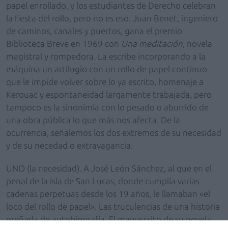
papel enrollado, y los estudiantes de Derecho celebran
la fiesta del rollo, pero no es eso. Juan Benet, ingeniero
de caminos, canales y puertos, gana el premio
Biblioteca Breve en 1969 con
Una meditación,
novela
magistral y rompedora. La escribe incorporando a la
máquina un artilugio con un rollo de papel continuo
que le impide volver sobre lo ya escrito, homenaje a
Kerouac y espontaneidad largamente trabajada, pero
tampoco es la sinonimia con lo pesado o aburrido de
una obra pública lo que más nos afecta. De la
ocurrencia, señalemos los dos extremos de su necesidad
y de su necedad o extravagancia.
UNO (la necesidad). A José León Sánchez, al que en el
penal de la isla de San Lucas, donde cumplía varias
cadenas perpetuas desde los 19 años, le llamaban «el
loco del rollo de papel». Las truculencias de una historia
preñada de autobiografía. El manuscrito de su novela,