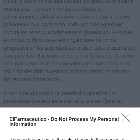
cuidar y cómo se plantea hacerlo. Lo que sí es probable
que suceda –porque mientras continúe el
calentamiento global seguiremos expuestos a nuevos
patógenos que aparezcan, cada vez más agresivos
contra los seres que habitamos el planeta azul– es que
el contacto físico vaya restringiéndose de forma
progresiva en las actividades profesionales, preservando
éste para las relaciones personales y familiares. Todo un
reto para unos animales sociales como nosotros, pero
así lo ha decidido nuestra conducta depredadora con
los recursos planetarios.
A partir de ahí cada cual puede dibujar el futuro
profesional que le plazca o en el que crea. Quienes
piensan que debemos mantener las mismas actividades,
adaptadas a la nueva... normalidad, ya pueden
ElFarmaceutico -
Do Not Process My Personal
prepararse para «amazonear» sus stocks por redes
Information
sociales y por tierra, mar y aire. Y quienes apostamos
If you wish to opt-out of the sale, sharing to third parties, or
por ofrecer nuestro conocimiento a las personas, para