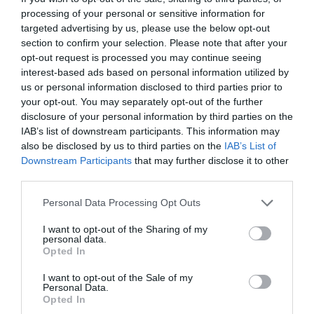
processing of your personal or sensitive information for
así contribuir a optimizar los resultados de los
targeted advertising by us, please use the below opt-out
medicamentos, también tendremos que asumir nuestra
section to confirm your selection. Please note that after your
responsabilidad y ser consecuentes ante el presente
opt-out request is processed you may continue seeing
que se nos avecina. Porque no es el futuro el que viene,
interest-based ads based on personal information utilized by
es el presente el que nos ha abofeteado en la cara y nos
us or personal information disclosed to third parties prior to
your opt-out. You may separately opt-out of the further
ha tumbado en la lona, nuestro hábitat natural durante
disclosure of your personal information by third parties on the
la pandemia.
IAB’s list of downstream participants. This information may
also be disclosed by us to third parties on the
IAB’s List of
Algunos hemos sentido que la pandemia nos ha abierto
Downstream Participants
that may further disclose it to other
una nueva ventana al mundo. Mejor dicho, la pandemia
third parties.
nos ha abierto los ojos y nos ha permitido contemplar
Personal Data Processing Opt Outs
desde nuestra ventana ese mundo que nuestro
ensimismamiento no nos permitía ver. Quizá lo que ha
I want to opt-out of the Sharing of my
personal data.
ocurrido sea que la bajada brusca de la contaminación
Opted In
nos ha permitido otear el horizonte. Porque lo que
podemos ver en el horizonte ya estaba allí, siempre
I want to opt-out of the Sale of my
Personal Data.
estuvo allí. Pero ahora lo vemos y podemos caminar en
Opted In
su busca, sin confinamiento que lo impida.