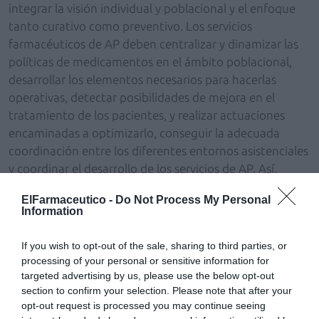
integrar la visión individual y poblacional y el enfoque
tanto curativo como preventivo. Los servicios
farmacéuticos de AP deben centralizar y dinamizar las
políticas de medicamentos en el ámbito poblacional,
desarrollar los elementos necesarios para hacerlas
operativas, detectar posibilidades de mejora en el
tratamiento de los pacientes, y realizar actuaciones
encaminadas a optimizarlo, conseguir la adecuada
coordinación entre los diferentes entornos asistenciales
y coordinar el desarrollo de los servicios de AP. Así,
deben ejercer de cadena de transmisión de las políticas
ElFarmaceutico -
Do Not Process My Personal
de medicamentos y de farmacéutico de enlace que
Information
limite el riesgo en la transición entre niveles
asistenciales.
If you wish to opt-out of the sale, sharing to third parties, or
La existencia de servicios farmacéuticos de AP
processing of your personal or sensitive information for
adecuadamente dimensionados para el cumplimiento
targeted advertising by us, please use the below opt-out
section to confirm your selection. Please note that after your
de sus funciones es un elemento esencial en el
opt-out request is processed you may continue seeing
desarrollo de los modelos organizativos integrados.