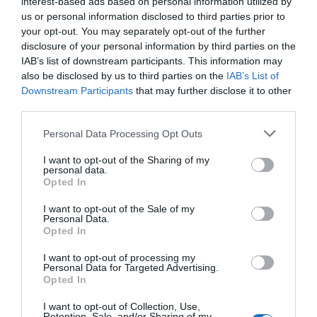
interest-based ads based on personal information utilized by
Pero estos servicios no están homogéneamente
us or personal information disclosed to third parties prior to
desarrollados en los diferentes entornos gestores de
your opt-out. You may separately opt-out of the further
nuestro sistema sanitario, y en ocasiones su presencia
disclosure of your personal information by third parties on the
IAB’s list of downstream participants. This information may
se encuentra limitada en cuanto a recursos. Esta
also be disclosed by us to third parties on the
IAB’s List of
limitación es una dificultad relevante a la hora de
Downstream Participants
that may further disclose it to other
asumir el liderazgo de una política integrada de
third parties.
medicamentos.
Los objetivos de nuestro sistema sanitario en cuanto a
Personal Data Processing Opt Outs
la integración clínica y asistencial deben ser visualizados
I want to opt-out of the Sharing of my
como un elemento central del proceso de formación de
personal data.
Opted In
los farmacéuticos, de forma que se garanticen, en cada
ámbito de responsabilidad, las capacidades y
I want to opt-out of the Sale of my
Personal Data.
habilidades necesarias para dar respuesta a los
Opted In
contenidos clínicos individuales y poblacionales que
requiere nuestro sistema de salud. La puesta en marcha
I want to opt-out of processing my
Personal Data for Targeted Advertising.
de la nueva especialidad de Farmacia Hospitalaria y de
Opted In
Atención Primaria es una oportunidad única que nos
I want to opt-out of Collection, Use,
permitirá aunar en un único especialista esta visión
Retention, Sale, and/or Sharing of my