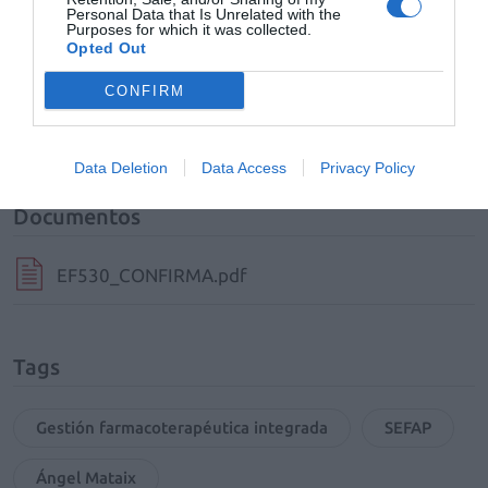
Personal Data that Is Unrelated with the
integradora que estamos promoviendo.
Purposes for which it was collected.
Opted Out
Añadir
El Farmacéutico
como fuente preferida
CONFIRM
de Google de forma gratuita
Mantente informado con las últimas noticias de actualidad.
ACTIVAR AHORA
Data Deletion
Data Access
Privacy Policy
Documentos
EF530_CONFIRMA.pdf
Tags
Gestión farmacoterapéutica integrada
SEFAP
Ángel Mataix