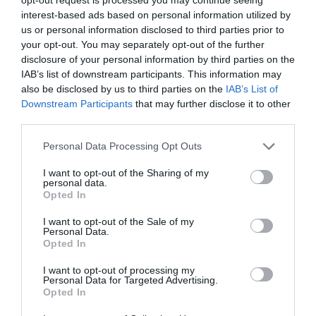
medicamentos de referencia con patente caduca, y
interest-based ads based on personal information utilized by
neutralizar normativas autonómicas individuales
us or personal information disclosed to third parties prior to
diferentes a las establecidas por la Administración
your opt-out. You may separately opt-out of the further
central, como el sistema de subasta de medicamentos
disclosure of your personal information by third parties on the
implantado en Andalucía. Las subastas andaluzas,
IAB’s list of downstream participants. This information may
also be disclosed by us to third parties on the
IAB’s List of
además de no contribuir a la sostenibilidad del modelo
Downstream Participants
that may further disclose it to other
actual de Farmacia, están teniendo claros efectos
third parties.
negativos para la industria de medicamentos genéricos
y, por tanto, para el PIB. Deja fuera del sistema a los
Personal Data Processing Opt Outs
pequeños laboratorios y limita la industria nacional,
I want to opt-out of the Sharing of my
favoreciendo la destrucción de empleo y la reducción de
personal data.
Opted In
la inversión.
Apostar por el desarrollo de los genéricos es apostar por
I want to opt-out of the Sale of my
la sostenibilidad económica del SNS y por el crecimiento
Personal Data.
Opted In
de nuestro PIB, lo que indudablemente redundará en
beneficio de todos y, en particular, del eslabón más
I want to opt-out of processing my
Personal Data for Targeted Advertising.
importante de la cadena sanitaria: los pacientes.
Opted In