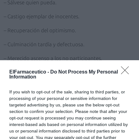
– Sálvese quien pueda.
– Castigo ejemplar de inocentes.
– Recuperación del optimismo.
– Culminación tardía y defectuosa.
– Merecido ascenso a los no participantes.
El decálogo es parte de esas razones erróneas de por
ElFarmaceutico -
Do Not Process My Personal
Information
qué las cosas salen mal o cómo se entrelazan mentira,
ineficacia y corrupción. Por otra parte, es un
If you wish to opt-out of the sale, sharing to third parties, or
divertimento, pues es el único decálogo del mundo con
processing of your personal or sensitive information for
nueve mandamientos. A veces la mala noticia también
targeted advertising by us, please use the below opt-out
es divertida por más que sea índice de hasta qué punto
section to confirm your selection. Please note that after your
opt-out request is processed you may continue seeing
vivimos inmersos en la falacia, la acabo de leer en
El
interest-based ads based on personal information utilized by
País
: «El currículo de un investigador del Museo
us or personal information disclosed to third parties prior to
Nacional de Ciencias Naturales, organismo público
your opt-out. You may separately opt-out of the further