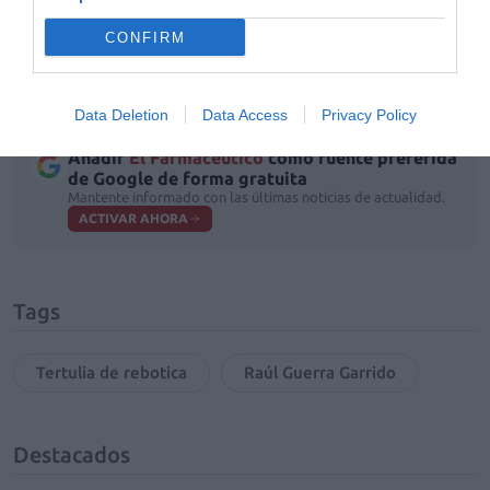
imitar al genial Borges, iniciador del recurso. Por eso,
CONFIRM
amigo tertuliano, te agradecería que contases los
mandamientos del decálogo, no estoy seguro de si son
nueve o diez.
Data Deletion
Data Access
Privacy Policy
Añadir
El Farmacéutico
como fuente preferida
de Google de forma gratuita
Mantente informado con las últimas noticias de actualidad.
ACTIVAR AHORA
Tags
Tertulia de rebotica
Raúl Guerra Garrido
Destacados