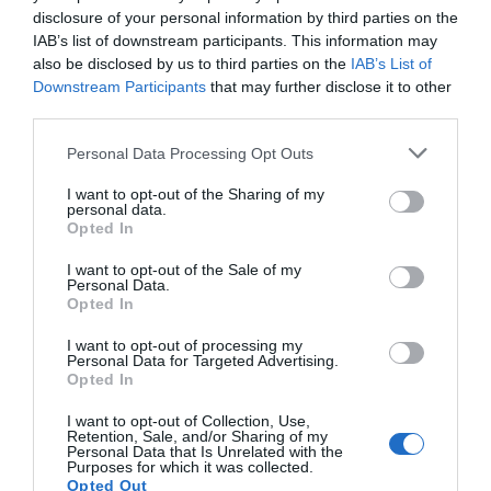
dependiente del CSIC, está plagado de estudios
disclosure of your personal information by third parties on the
inexistentes. Son publicaciones con nombres del tipo
IAB’s list of downstream participants. This information may
´Distorcia y cesárea paradorsal en un caimán de
also be disclosed by us to third parties on the
IAB’s List of
Downstream Participants
that may further disclose it to other
anteojos´, pero cuando uno acude al número de la
third parties.
revista
Journal of wildlife and zoo medicine
en el que
debería aparecer lo que se encuentra es ´Infección por
Personal Data Processing Opt Outs
Mycobacterium asiaticum
en un titi de manos doradas´,
I want to opt-out of the Sharing of my
realizado por investigadores de la Universidad de
personal data.
Florida». El que hasta nuestra bibliografía científica sea
Opted In
falsa es intelectualmente demoledor y demuestra que
I want to opt-out of the Sale of my
la demolición moral es ya un juego de niños de la que
Personal Data.
Opted In
nos defendemos navegando por Internet. La de
malabarismos que hay que hacer para no hablar de los
I want to opt-out of processing my
Personal Data for Targeted Advertising.
políticos. La bibliografía científica era hasta hoy un
Opted In
baluarte de la verdad (con cierto narcisismo, con sus
cosas, pero baluarte) y por contraste daba pie a la
I want to opt-out of Collection, Use,
Retention, Sale, and/or Sharing of my
fastuosa bibliografía literaria, falsa pero verosímil y
Personal Data that Is Unrelated with the
Purposes for which it was collected.
divertida, con que jugábamos los escritores tratando de
Opted Out