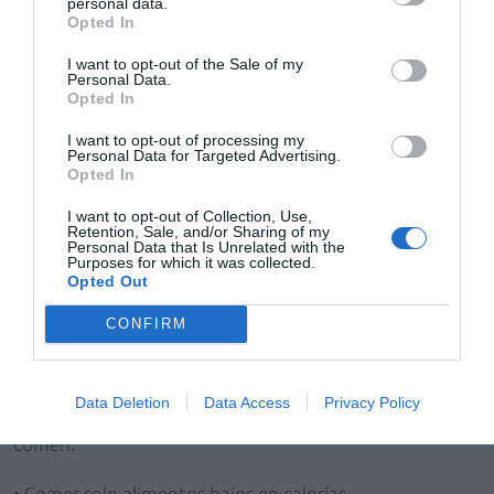
personal data.
para permanecer caliente).
Opted In
I want to opt-out of the Sale of my
• Atrofia muscular y pérdida de grasa corporal.
Personal Data.
Opted In
• Ejercicio físico excesivo.
I want to opt-out of processing my
Personal Data for Targeted Advertising.
• Usar tallas grandes de ropa (sobre todo pantalones).
Opted In
I want to opt-out of Collection, Use,
• Evitar comer en compañía y en comidas familiares.
Retention, Sale, and/or Sharing of my
Personal Data that Is Unrelated with the
Purposes for which it was collected.
• Desaparecer después de las comidas.
Opted Out
• Trocear la comida y distribuirla por el plato.
CONFIRM
• Aislamiento social.
Data Deletion
Data Access
Privacy Policy
• Supervisar el contenido en calorías de todo lo que
comen.
• Comer solo alimentos bajos en calorías.