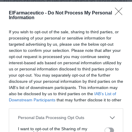
En casos extremos, el paciente deberá ser hospitalizado.
ElFarmaceutico -
Do Not Process My Personal
La anorexia nerviosa es un trastorno difícil de
Information
diagnosticar, ya que el paciente esconde y niega su
condición de enfermo. Los signos y síntomas que hacen
If you wish to opt-out of the sale, sharing to third parties, or
sospechar la anorexia son:
processing of your personal or sensitive information for
targeted advertising by us, please use the below opt-out
• Pérdida de peso.
section to confirm your selection. Please note that after your
opt-out request is processed you may continue seeing
• Sentimiento de estar gordo, con un peso adecuado o
interest-based ads based on personal information utilized by
us or personal information disclosed to third parties prior to
incluso menor al esperable, y con fuerte deseo de seguir
your opt-out. You may separately opt-out of the further
adelgazando.
disclosure of your personal information by third parties on the
IAB’s list of downstream participants. This information may
• Retraso en el crecimiento en niños y adolescentes.
also be disclosed by us to third parties on the
IAB’s List of
Downstream Participants
that may further disclose it to other
• Amenorrea o irregularidades en la menstruación.
third parties.
• Aparición de lanugo (vello fino).
Personal Data Processing Opt Outs
I want to opt-out of the Sharing of my
• Sensibilidad extrema al frío (usar varias capas de ropa