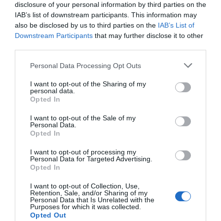
sanitarios e instituciones públicas.
disclosure of your personal information by third parties on the
IAB’s list of downstream participants. This information may
Con los nuevos avances tecnológicos, a la historia clínica
also be disclosed by us to third parties on the
IAB’s List of
se le han añadido cualidades, en mi opinión impostadas,
Downstream Participants
that may further disclose it to other
que añaden nuevas funciones pero también nuevos
third parties.
inconvenientes. Ésas son la unicidad y la ubicuidad.
Personal Data Processing Opt Outs
Parece que ahora la historia debe ser única y
omnipresente, de tal forma que pueda ser accesible a la
I want to opt-out of the Sharing of my
mayor cantidad de personas posible. No debemos
personal data.
Opted In
olvidar que estas dos condiciones son sobrevenidas por
los alcances tecnológicos, y que a nadie se le habría
I want to opt-out of the Sale of my
Personal Data.
ocurrido reivindicarlas en los tiempos en que la historia
Opted In
clínica se conformó como herramienta del quehacer
médico.
I want to opt-out of processing my
Personal Data for Targeted Advertising.
Desde la intuición, sobre todo profana, es difícil no estar
Opted In
de acuerdo cuando alguien enumera las ventajas de
I want to opt-out of Collection, Use,
que los datos sobre salud estén disponibles, en un único
Retention, Sale, and/or Sharing of my
Personal Data that Is Unrelated with the
documento y desde cualquier sitio. Pero tras el
Purposes for which it was collected.
relumbre tecnológico que realiza de forma fácil lo que
Opted Out