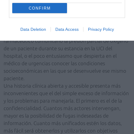
antes era difícil está la reflexión. Ésta nos dice que esos
CONFIRM
ejemplos de medicina de teleserie no son más que eso:
cancamusa para vender un producto o una ideología
centralizadora. A nadie se le escapa el escaso interés
Data Deletion
Data Access
Privacy Policy
que pueda tener para un médico de familia o un
farmacéutico comunitario la presión parcial de oxígeno
de un paciente durante su estancia en la UCI del
hospital, o el poco entusiasmo que despierta en el
médico de urgencias conocer las condiciones
socioeconómicas en las que se desenvuelve ese mismo
paciente.
Una historia clínica abierta y accesible presenta más
inconvenientes que el del simple exceso de información
y los problemas para manejarla. El primero es el de la
confidencialidad. Cuantos más actores intervengan,
mayor es la posibilidad de fugas indeseadas de
información. Cuanto más unificados estén los datos,
más fácil será obtenerlos y utilizarlos con objetivos