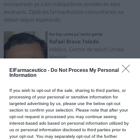
incorporado ya a los trabajadores sociales en este
escenario. Ojalá los farmacéuticos comunitarios no
deban seguir esperando.
No hay cama pa' tanta gente
Rafael Bravo Toledo
Médico. Centro de salud Linneo.
Madrid
rafabravo@gmail.com
ElFarmaceutico -
Do Not Process My Personal
La historia clínica es el registro en el
Information
que se plasma el devenir del
paciente en el mundo sanitario.
If you wish to opt-out of the sale, sharing to third parties, or
Dadas sus características, ha pasado
processing of your personal or sensitive information for
targeted advertising by us, please use the below opt-out
de ser un instrumento meramente
section to confirm your selection. Please note that after your
profesional a ser la parte
opt-out request is processed you may continue seeing
fundamental de los sistemas de
interest-based ads based on personal information utilized by
información y el lugar en que se
us or personal information disclosed to third parties prior to
recogen los deberes éticos y legales de los profesionales
your opt-out. You may separately opt-out of the further