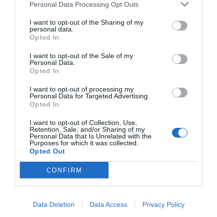
Personal Data Processing Opt Outs
experiencia de los últimos años, lo que un año estaba
vigente, al siguiente ya no. Pese a esta integración al
I want to opt-out of the Sharing of my
personal data.
Espacio Europeo de Educación Superior, los planes de
Opted In
estudios de farmacia son muy distintos. Están
I want to opt-out of the Sale of my
compuestos de muchas pequeñas partes, que a lo
Personal Data.
mejor en nuestras facultades podrían ser tres temas de
Opted In
una asignatura, pero se tratan muy profundamente y
I want to opt-out of processing my
están muy enfocados hacia la salud y enormemente
Personal Data for Targeted Advertising.
Opted In
relacionados entre sí, lo que permite hacerse una visión
más global. La duración de la carrera no es ni cuatro, ni
I want to opt-out of Collection, Use,
cinco años, ¡sino seis! (como ocurrió en España durante
Retention, Sale, and/or Sharing of my
Personal Data that Is Unrelated with the
casi cuarenta años en el siglo XX, con un curso
Purposes for which it was collected.
Opted Out
preparatorio común a todas las carreras sanitarias). Es
decir, que la adaptación de Francia a la similitud de
CONFIRM
programas es relativa; bien en las formas, mal en lo
demás.
Data Deletion
Data Access
Privacy Policy
Los más obedientes para esta tarea de homogeneizar el