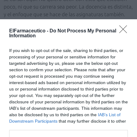
poco, ni que su carrera sea peor. La docencia es distinta,
y el enfoque que se hace de las asignaturas también.
Hay muchas horas prácticas (muy bolonio) y mucho
trabajo autónomo (también Bolonia pura). Además,
ElFarmaceutico -
Do Not Process My Personal
Information
tienen algo más que es muy de Bolonia, que son los
semestres; anuncian su carrera como dividida en ocho
If you wish to opt-out of the sale, sharing to third parties, or
semestres (es decir cuatro años). Evidentemente,
processing of your personal or sensitive information for
semestres hay en todas las universidades, no es que sea
targeted advertising by us, please use the below opt-out
otro invento alemán. Quiero decir con esto de que es
section to confirm your selection. Please note that after your
muy Bolonia, que lo que se pretendía con el nuevo plan
opt-out request is processed you may continue seeing
era facilitar las convalidaciones y eliminar las barreras
interest-based ads based on personal information utilized by
us or personal information disclosed to third parties prior to
burocráticas que ahora mismo sí que presenta la beca
your opt-out. You may separately opt-out of the further
Erasmus. Si un alumno se iba el primer semestre de
disclosure of your personal information by third parties on the
cuarto de carrera, le convalidarían el semestre completo
IAB’s list of downstream participants. This information may
independientemente de lo que cursara en el extranjero,
also be disclosed by us to third parties on the
IAB’s List of
porque se entendía que los programas eran similares.
Downstream Participants
that may further disclose it to other
third parties.
Los planes en Francia están modificándose. En la