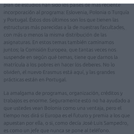
plan de estudios han sido los países de más reciente
incorporación al programa: Eslovenia, Polonia o Turquía
y Portugal. Éstos dos últimos son los que tienen las
estructuras más parecidas a la de nuestras facultades,
con más o menos la misma distribución de las
asignaturas. En estos temas también caminamos
juntos; la Comisión Europea, que tantas veces nos
suspende en según qué temas, tiene que darnos la
matrícula a los pobres en hacer los deberes. No lo
olviden, el nuevo Erasmus está aquí, y las grandes
prácticas están en Portugal.
La amalgama de programas, organización, créditos y
trabajos es enorme. Seguramente esto no ha ayudado a
que ustedes vean Bolonia como una ventaja, pero el
tiempo nos dirá si Europa es el futuro y premia a los que
apuestan por ella, o si, como decía José Luis Sampedro,
es como un jefe que nunca se pone al teléfono.