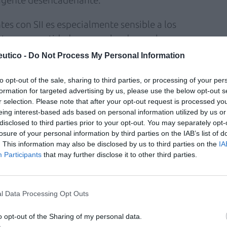
l agente desencadenante.
tes con SII es especialmente sensible a los
star con cantidades normales de gas, heces o
nsidera un trastorno entre las interacciones
utico -
Do Not Process My Personal Information
ro, sin causar ninguna señal visible de daño en
 si las contracciones anómalas del intestino
to opt-out of the sale, sharing to third parties, or processing of your per
formation for targeted advertising by us, please use the below opt-out s
 de esta patología o la causa de la misma.
r selection. Please note that after your opt-out request is processed y
eing interest-based ads based on personal information utilized by us or
ntes desencadenantes puesto que el sistema
disclosed to third parties prior to your opt-out. You may separately opt-
o durante los periodos de estrés. Los síntomas
losure of your personal information by third parties on the IAB’s list of
. This information may also be disclosed by us to third parties on the
IA
ertas alteraciones psicológicas, como la
Participants
that may further disclose it to other third parties.
s.
r o agravar un episodio de SII. Otros
l Data Processing Opt Outs
 deprisa o tras periodos largos de ayuno. Las
ecuentes en estos pacientes.
o opt-out of the Sharing of my personal data.