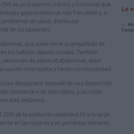
e (SII) es un trastorno crónico y funcional que
Lo m
patología gastrointestinal más frecuente y, a
 problemas de salud, disminuye
Ré
vida de los pacientes.
Congr
 abdominal, que suele verse acompañado de
 en los hábitos deposicionales. También
, sensación de plenitud abdominal, dolor
evacuación incompleta y heces con mucosidad.
incluso desaparece después de una deposición.
o constante o de tipo cólico, y las crisis
ona está despierta.
 20% de la población padecerá SII a lo largo
cuente en las mujeres y en pacientes menores