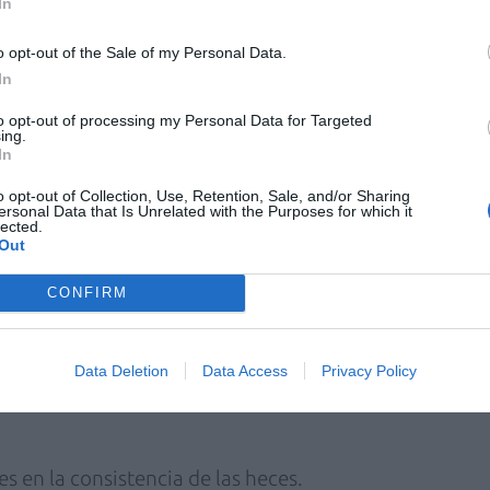
In
 cambios de la microbiota intestinal pueden
o opt-out of the Sale of my Personal Data.
 que aparezca un SII después de una infección
In
asitaria).
to opt-out of processing my Personal Data for Targeted
ing.
ión genética: tener un familiar con SII
In
ecer este trastorno.
o opt-out of Collection, Use, Retention, Sale, and/or Sharing
ersonal Data that Is Unrelated with the Purposes for which it
lected.
Out
ca para diagnosticar el SII, por lo que su
ón de síntomas del paciente.
CONFIRM
lizan los denominados «criterios de Roma»,
lor abdominal recurrente que dura como
Data Deletion
Data Access
Privacy Policy
últimos 3 meses, junto con dos o más de los
es en la consistencia de las heces.